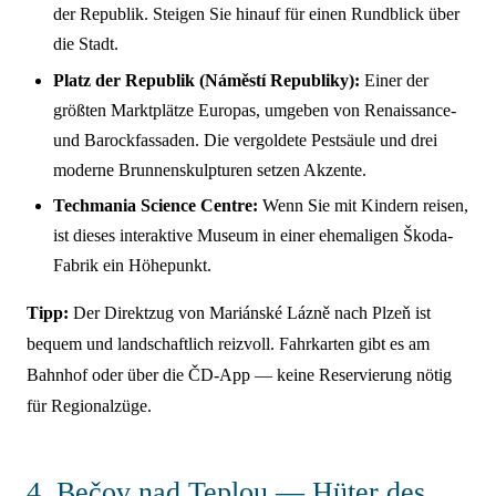
der Republik. Steigen Sie hinauf für einen Rundblick über
die Stadt.
Platz der Republik (Náměstí Republiky):
Einer der
größten Marktplätze Europas, umgeben von Renaissance-
und Barockfassaden. Die vergoldete Pestsäule und drei
moderne Brunnenskulpturen setzen Akzente.
Techmania Science Centre:
Wenn Sie mit Kindern reisen,
ist dieses interaktive Museum in einer ehemaligen Škoda-
Fabrik ein Höhepunkt.
Tipp:
Der Direktzug von Mariánské Lázně nach Plzeň ist
bequem und landschaftlich reizvoll. Fahrkarten gibt es am
Bahnhof oder über die ČD-App — keine Reservierung nötig
für Regionalzüge.
4. Bečov nad Teplou — Hüter des