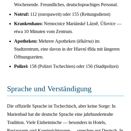
Wochenende. Freundliches, deutschsprachiges Personal.
Notruf:
112 (europaweit) oder 155 (Rettungsdienst)
Krankenhaus:
Nemocnice Mariánské Lázně, Úšovice —
etwa 10 Minuten vom Zentrum.
Apotheken:
Mehrere Apotheken (
lékárna
) im
Stadtzentrum, eine davon in der Hlavní třída mit längeren
Öffnungszeiten.
Polizei:
158 (Polizei Tschechien) oder 156 (Stadtpolizei)
Sprache und Verständigung
Die offizielle Sprache ist Tschechisch, aber keine Sorge: In
Marienbad hat die deutsche Sprache eine jahrhundertealte
Tradition. Viele Einheimische — besonders in Hotels,
Restaurants und Kureinrichtungen — sprechen gut Deutsch. In