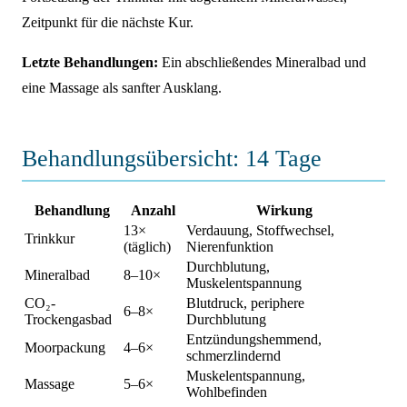
Zeitpunkt für die nächste Kur.
Letzte Behandlungen:
Ein abschließendes Mineralbad und
eine Massage als sanfter Ausklang.
Behandlungsübersicht: 14 Tage
Behandlung
Anzahl
Wirkung
13×
Verdauung, Stoffwechsel,
Trinkkur
(täglich)
Nierenfunktion
Durchblutung,
Mineralbad
8–10×
Muskelentspannung
CO₂-
Blutdruck, periphere
6–8×
Trockengasbad
Durchblutung
Entzündungshemmend,
Moorpackung
4–6×
schmerzlindernd
Muskelentspannung,
Massage
5–6×
Wohlbefinden