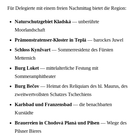
Für Delegierte mit einem freien Nachmittag bietet die Region:
Naturschutzgebiet Kladská
— unberührte
Moorlandschaft
Prämonstratenser-Kloster in Teplá
— barockes Juwel
Schloss Kynžvart
— Sommerresidenz des Fürsten
Metternich
Burg Loket
— mittelalterliche Festung mit
Sommeramphitheater
Burg Bečov
— Heimat des Reliquiars des hl. Maurus, des
zweitwertvollsten Schatzes Tschechiens
Karlsbad und Franzensbad
— die benachbarten
Kurstädte
Brauereien in Chodová Planá und Pilsen
— Wiege des
Pilsner Bieres