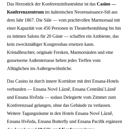
Das Herzstück der Konferenzinfrastruktur ist das
Casino —
Konferenzzentrum
im italienischen Neorenaissance-Stil aus
dem Jahr 1867. Die Säle — vom prachtvollen Marmorsaal mit
einer Kapazität von 450 Personen in Theaterbestuhlung bis hin
zu intimen Salons für 20 Gäste — schaffen ein Ambiente, das
kein zweckmäßiger Kongressbau ersetzen kann.
Kristallleuchter, originale Fresken, Marmorsäulen und eine
gusseiserne Außenterrasse heben jedes Treffen vom
Alltäglichen ins Außergewöhnliche.
Das Casino ist durch innere Korridore mit drei Ensana-Hotels
verbunden — Ensana Nové Lázně, Ensana Centrální Lázně
und Ensana Hvězda — sodass Delegierte vom Zimmer zum
Konferenzsaal gelangen, ohne das Gebäude zu verlassen.
Weitere Tagungsräume in den Hotels Ensana Nové Lázně,
Ensana Hvězda, Ensana Butterfly und Ensana Pacifik ergänzen