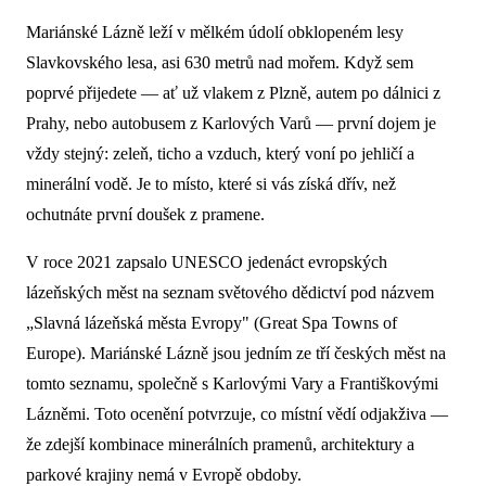
Mariánské Lázně leží v mělkém údolí obklopeném lesy
Slavkovského lesa, asi 630 metrů nad mořem. Když sem
poprvé přijedete — ať už vlakem z Plzně, autem po dálnici z
Prahy, nebo autobusem z Karlových Varů — první dojem je
vždy stejný: zeleň, ticho a vzduch, který voní po jehličí a
minerální vodě. Je to místo, které si vás získá dřív, než
ochutnáte první doušek z pramene.
V roce 2021 zapsalo UNESCO jedenáct evropských
lázeňských měst na seznam světového dědictví pod názvem
„Slavná lázeňská města Evropy" (Great Spa Towns of
Europe). Mariánské Lázně jsou jedním ze tří českých měst na
tomto seznamu, společně s Karlovými Vary a Františkovými
Lázněmi. Toto ocenění potvrzuje, co místní vědí odjakživa —
že zdejší kombinace minerálních pramenů, architektury a
parkové krajiny nemá v Evropě obdoby.