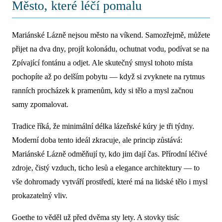
Město, které léčí pomalu
Mariánské Lázně nejsou město na víkend. Samozřejmě, můžete
přijet na dva dny, projít kolonádu, ochutnat vodu, podívat se na
Zpívající fontánu a odjet. Ale skutečný smysl tohoto místa
pochopíte až po delším pobytu — když si zvyknete na rytmus
ranních procházek k pramenům, kdy si tělo a mysl začnou
samy zpomalovat.
Tradice říká, že minimální délka lázeňské kúry je tři týdny.
Moderní doba tento ideál zkracuje, ale princip zůstává:
Mariánské Lázně odměňují ty, kdo jim dají čas. Přírodní léčivé
zdroje, čistý vzduch, ticho lesů a elegance architektury — to
vše dohromady vytváří prostředí, které má na lidské tělo i mysl
prokazatelný vliv.
Goethe to věděl už před dvěma sty lety. A stovky tisíc