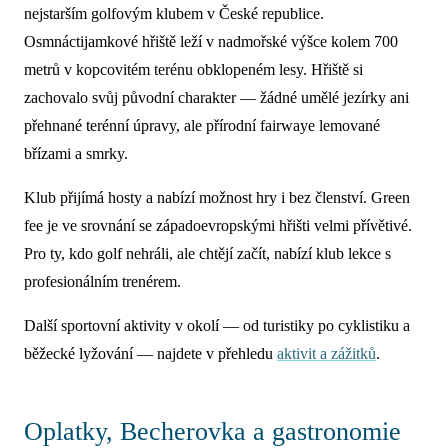
nejstarším golfovým klubem v České republice.
Osmnáctijamkové hřiště leží v nadmořské výšce kolem 700
metrů v kopcovitém terénu obklopeném lesy. Hřiště si
zachovalo svůj původní charakter — žádné umělé jezírky ani
přehnané terénní úpravy, ale přírodní fairwaye lemované
břízami a smrky.
Klub přijímá hosty a nabízí možnost hry i bez členství. Green
fee je ve srovnání se západoevropskými hřišti velmi přívětivé.
Pro ty, kdo golf nehráli, ale chtějí začít, nabízí klub lekce s
profesionálním trenérem.
Další sportovní aktivity v okolí — od turistiky po cyklistiku a
běžecké lyžování — najdete v přehledu
aktivit a zážitků
.
Oplatky, Becherovka a gastronomie