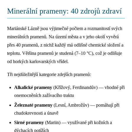
Minerální prameny: 40 zdrojů zdraví
Mariánské Lázně jsou výjimečné počtem a rozmanitostí svých
minerálních pramenů. Na území města a v jeho okolí vyvěrá
přes 40 pramenů, z nichž každý má odlišné chemické složení a
teplotu. Většina pramenů je studená (7–10 °C), což je odlišuje
od horkých karlovarských vřídel.
Tři nejdůležitější kategorie zdejších pramenů:
Alkalické prameny
(Křížový, Ferdinandův) — vhodné při
onemocněních zažívacího traktu
Železnaté prameny
(Lesní, Ambrožův) — pomáhají při
chudokrevnosti a únavě
Sirné prameny
(Mariin) — využívané při kožních a
dýchacích potížích