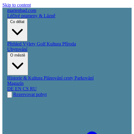
Skip to content
marienbad
.
com
Léčivé prameny & Lázně
Co dělat
Přehled
Výlety
Golf
Kultura
Příroda
Ubytování
O městě
Historie & Kultura
Plánování cesty
Parkování
Magazín
DE
EN
CS
RU
Rezervovat pobyt