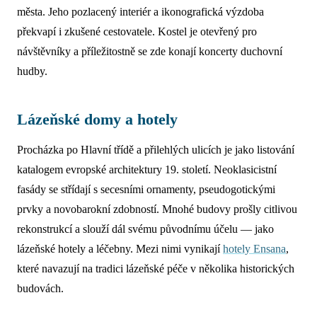
města. Jeho pozlacený interiér a ikonografická výzdoba
překvapí i zkušené cestovatele. Kostel je otevřený pro
návštěvníky a příležitostně se zde konají koncerty duchovní
hudby.
Lázeňské domy a hotely
Procházka po Hlavní třídě a přilehlých ulicích je jako listování
katalogem evropské architektury 19. století. Neoklasicistní
fasády se střídají s secesními ornamenty, pseudogotickými
prvky a novobarokní zdobností. Mnohé budovy prošly citlivou
rekonstrukcí a slouží dál svému původnímu účelu — jako
lázeňské hotely a léčebny. Mezi nimi vynikají
hotely Ensana
,
které navazují na tradici lázeňské péče v několika historických
budovách.