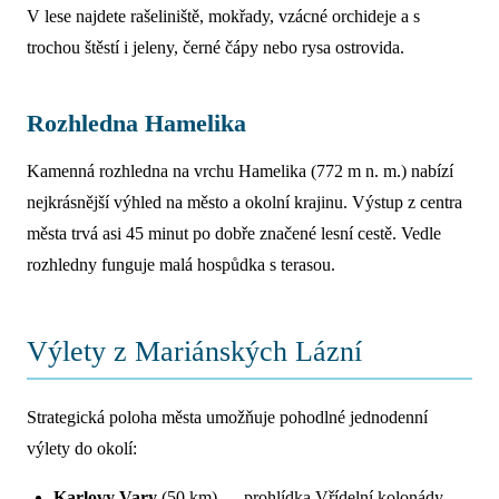
V lese najdete rašeliniště, mokřady, vzácné orchideje a s
trochou štěstí i jeleny, černé čápy nebo rysa ostrovida.
Rozhledna Hamelika
Kamenná rozhledna na vrchu Hamelika (772 m n. m.) nabízí
nejkrásnější výhled na město a okolní krajinu. Výstup z centra
města trvá asi 45 minut po dobře značené lesní cestě. Vedle
rozhledny funguje malá hospůdka s terasou.
Výlety z Mariánských Lázní
Strategická poloha města umožňuje pohodlné jednodenní
výlety do okolí:
Karlovy Vary
(50 km) — prohlídka Vřídelní kolonády,