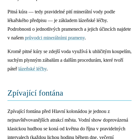
Pitná kúra — tedy pravidelné pití minerální vody podle
lékařského předpisu — je základem lázeňské léčby.
Podrobnosti o jednotlivých pramenech a jejich účincích najdete
v našem
průvodci minerálními prameny
.
Kromě pitné kúry se zdejší voda využívá k uhličitým koupelím,
suchým plynným zábalům a dalším procedurám, které tvoří
páteř
lázeňské léčby
.
Zpívající fontána
Zpívající fontána před Hlavní kolonádou je jednou z
nejnavštěvovanějších atrakcí města. Vodní show doprovázená
klasickou hudbou se koná od května do října v pravidelných
intervalech (každou lichou hodinu během dne, večerní