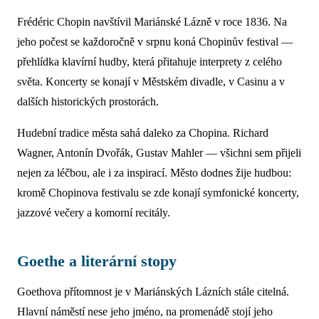
Frédéric Chopin navštívil Mariánské Lázně v roce 1836. Na
jeho počest se každoročně v srpnu koná Chopinův festival —
přehlídka klavírní hudby, která přitahuje interprety z celého
světa. Koncerty se konají v Městském divadle, v Casinu a v
dalších historických prostorách.
Hudební tradice města sahá daleko za Chopina. Richard
Wagner, Antonín Dvořák, Gustav Mahler — všichni sem přijeli
nejen za léčbou, ale i za inspirací. Město dodnes žije hudbou:
kromě Chopinova festivalu se zde konají symfonické koncerty,
jazzové večery a komorní recitály.
Goethe a literární stopy
Goethova přítomnost je v Mariánských Lázních stále citelná.
Hlavní náměstí nese jeho jméno, na promenádě stojí jeho