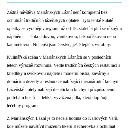
Žádná návštěva Mariánských Lázní není kompletní bez
ochutnání tradičních lázeňských oplatek. Tyto tenké kulaté
oplatky se vyrábějí v regionu už od 18. století a plní se různými
náplněmi — čokoládovou, vanilkovou, lískooříškovou nebo
karamelovou. Nejlepší jsou čerstvé, ještě teplé z výrobny.
Kulinářská scéna v Mariánských Lázních se v posledních
letech výrazně rozvinula. Vedle tradičních českých restaurací s
knedlíky a svíčkovou najdete i moderní bistra, kavárny s
domácími dezerty a restaurace nabízející mezinárodní kuchyni.
Lázeňské hotely nabízejí dietetickou kuchyni přizpůsobenou
potřebám hostů — lehká, vyvážená jídla, která doplňují
léčebný program.
Z Mariánských Lázní je to necelá hodina do Karlových Varů,
kde můžete navštívit muzeum likéru Becherovka a ochutnat