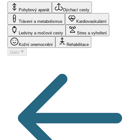
Pohybový aparát
Dýchací cesty
Trávení a metabolismus
Kardiovaskulární
Ledviny a močové cesty
Stres a vyhoření
Kožní onemocnění
Rehabilitace
Další