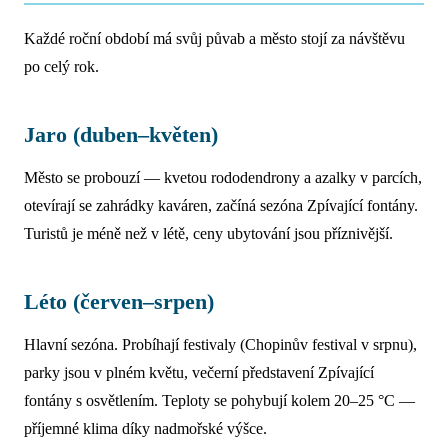
Každé roční období má svůj půvab a město stojí za návštěvu
po celý rok.
Jaro (duben–květen)
Město se probouzí — kvetou rododendrony a azalky v parcích,
otevírají se zahrádky kaváren, začíná sezóna Zpívající fontány.
Turistů je méně než v létě, ceny ubytování jsou příznivější.
Léto (červen–srpen)
Hlavní sezóna. Probíhají festivaly (Chopinův festival v srpnu),
parky jsou v plném květu, večerní představení Zpívající
fontány s osvětlením. Teploty se pohybují kolem 20–25 °C —
příjemné klima díky nadmořské výšce.