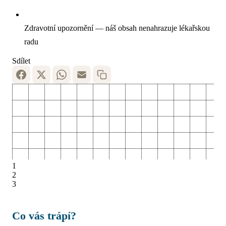
Zdravotní upozornění — náš obsah nenahrazuje lékařskou
radu
Sdílet
1
2
3
Co vás trápí?