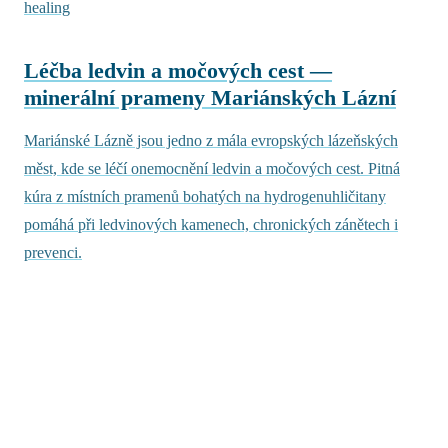
healing
Léčba ledvin a močových cest —
minerální prameny Mariánských Lázní
Mariánské Lázně jsou jedno z mála evropských lázeňských
měst, kde se léčí onemocnění ledvin a močových cest. Pitná
kúra z místních pramenů bohatých na hydrogenuhličitany
pomáhá při ledvinových kamenech, chronických zánětech i
prevenci.