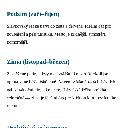
Podzim (září–říjen)
Slavkovský les se barví do zlata a červena. Ideální čas pro
houbaření a pěší turistiku. Město je klidnější, atmosféra
komornější.
Zima (listopad–březen)
Zasněžené parky a lesy mají zvláštní kouzlo. V okolí jsou
upravované běžkařské tratě. Advent v Mariánských Lázních
nabízí vánoční trhy a koncerty. Lázeňská léčba probíhá
celoročně — zima je ideální čas pro klidnou kúru bez letního
ruchu.