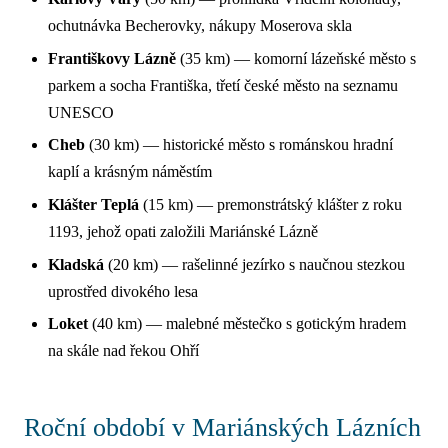
ochutnávka Becherovky, nákupy Moserova skla
Františkovy Lázně
(35 km) — komorní lázeňské město s
parkem a socha Františka, třetí české město na seznamu
UNESCO
Cheb
(30 km) — historické město s románskou hradní
kaplí a krásným náměstím
Klášter Teplá
(15 km) — premonstrátský klášter z roku
1193, jehož opati založili Mariánské Lázně
Kladská
(20 km) — rašelinné jezírko s naučnou stezkou
uprostřed divokého lesa
Loket
(40 km) — malebné městečko s gotickým hradem
na skále nad řekou Ohří
Roční období v Mariánských Lázních