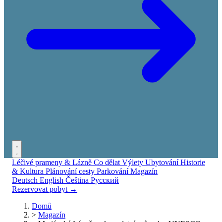
Léčivé prameny & Lázně
Co dělat
Výlety
Ubytování
Historie
& Kultura
Plánování cesty
Parkování
Magazín
Deutsch
English
Čeština
Русский
Rezervovat pobyt →
Domů
>
Magazín