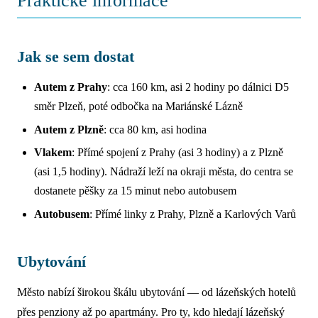
Praktické informace
Jak se sem dostat
Autem z Prahy
: cca 160 km, asi 2 hodiny po dálnici D5
směr Plzeň, poté odbočka na Mariánské Lázně
Autem z Plzně
: cca 80 km, asi hodina
Vlakem
: Přímé spojení z Prahy (asi 3 hodiny) a z Plzně
(asi 1,5 hodiny). Nádraží leží na okraji města, do centra se
dostanete pěšky za 15 minut nebo autobusem
Autobusem
: Přímé linky z Prahy, Plzně a Karlových Varů
Ubytování
Město nabízí širokou škálu ubytování — od lázeňských hotelů
přes penziony až po apartmány. Pro ty, kdo hledají lázeňský