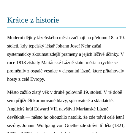
Krátce z historie
Moderní dějiny lázeňského města začínají na přelomu 18. a 19.
století, kdy tepelský lékař Johann Josef Nehr začal
systematicky zkoumat zdejší prameny a jejich léčivé účinky. V
roce 1818 získaly Mariánské Lázně statut města a rychle se
proměnily z ospalé vesnice v elegantní lázně, které přitahovaly
hosty z celé Evropy.
Město zažilo zlatý věk v druhé polovině 19. století. V té době
sem přijížděli korunované hlavy, spisovatelé a skladatelé.
Anglický král Edward VII. navštívil Mariánské Lázně
devětkrát — město ho okouzlilo natolik, že zde trávil celé letní
sezóny. Johann Wolfgang von Goethe zde strávil tři léta (1821,