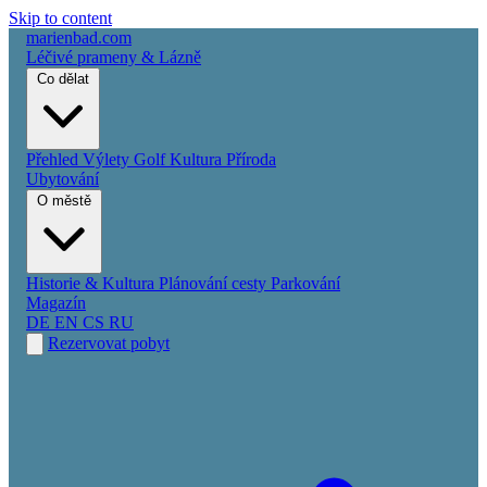
Skip to content
marienbad
.
com
Léčivé prameny & Lázně
Co dělat
Přehled
Výlety
Golf
Kultura
Příroda
Ubytování
O městě
Historie & Kultura
Plánování cesty
Parkování
Magazín
DE
EN
CS
RU
Rezervovat pobyt