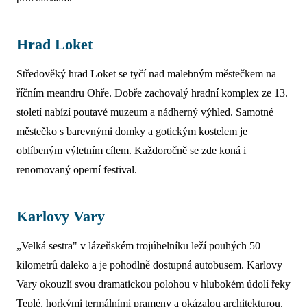
Hrad Loket
Středověký hrad Loket se tyčí nad malebným městečkem na
říčním meandru Ohře. Dobře zachovalý hradní komplex ze 13.
století nabízí poutavé muzeum a nádherný výhled. Samotné
městečko s barevnými domky a gotickým kostelem je
oblíbeným výletním cílem. Každoročně se zde koná i
renomovaný operní festival.
Karlovy Vary
„Velká sestra" v lázeňském trojúhelníku leží pouhých 50
kilometrů daleko a je pohodlně dostupná autobusem. Karlovy
Vary okouzlí svou dramatickou polohou v hlubokém údolí řeky
Teplé, horkými termálními prameny a okázalou architekturou.