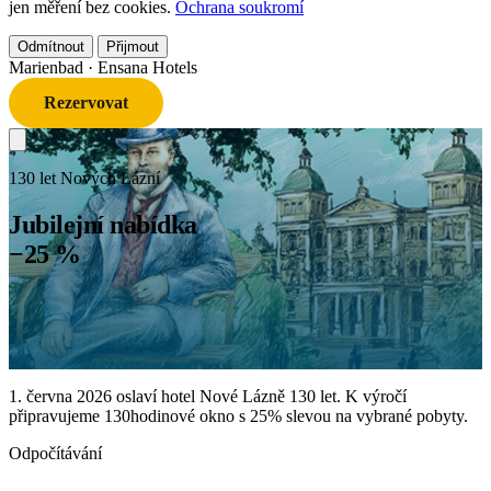
jen měření bez cookies.
Ochrana soukromí
Odmítnout
Přijmout
Marienbad
· Ensana Hotels
Rezervovat
130 let Nových Lázní
Jubilejní nabídka
−25 %
1. června 2026 oslaví hotel Nové Lázně 130 let. K výročí
připravujeme 130hodinové okno s 25% slevou na vybrané pobyty.
Odpočítávání
...