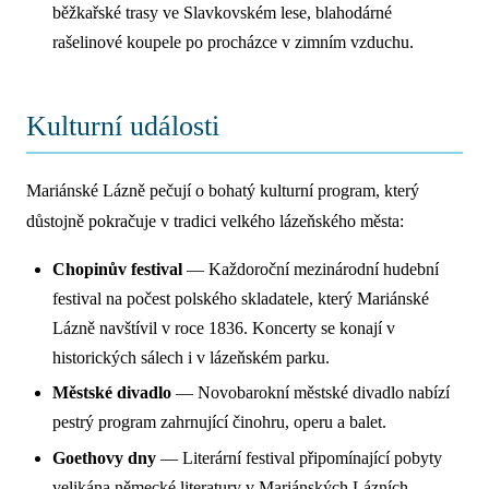
běžkařské trasy ve Slavkovském lese, blahodárné
rašelinové koupele po procházce v zimním vzduchu.
Kulturní události
Mariánské Lázně pečují o bohatý kulturní program, který
důstojně pokračuje v tradici velkého lázeňského města:
Chopinův festival
— Každoroční mezinárodní hudební
festival na počest polského skladatele, který Mariánské
Lázně navštívil v roce 1836. Koncerty se konají v
historických sálech i v lázeňském parku.
Městské divadlo
— Novobarokní městské divadlo nabízí
pestrý program zahrnující činohru, operu a balet.
Goethovy dny
— Literární festival připomínající pobyty
velikána německé literatury v Mariánských Lázních.