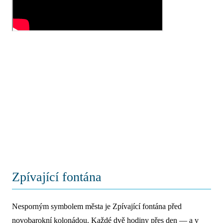
Zpívající fontána
Nesporným symbolem města je Zpívající fontána před
novobarokní kolonádou. Každé dvě hodiny přes den — a v