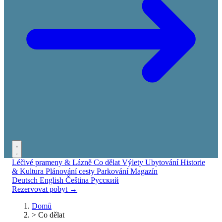
Léčivé prameny & Lázně
Co dělat
Výlety
Ubytování
Historie
& Kultura
Plánování cesty
Parkování
Magazín
Deutsch
English
Čeština
Русский
Rezervovat pobyt →
Domů
>
Co dělat