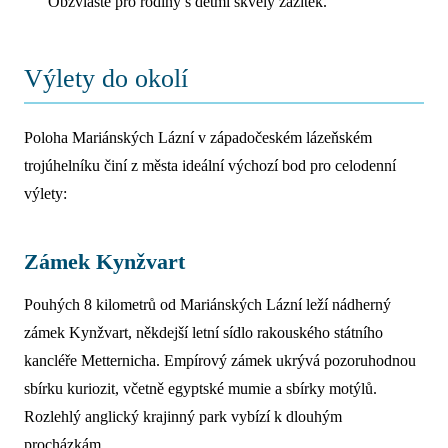
Obzvláště pro rodiny s dětmi skvělý zážitek.
Výlety do okolí
Poloha Mariánských Lázní v západočeském lázeňském
trojúhelníku činí z města ideální výchozí bod pro celodenní
výlety:
Zámek Kynžvart
Pouhých 8 kilometrů od Mariánských Lázní leží nádherný
zámek Kynžvart, někdejší letní sídlo rakouského státního
kancléře Metternicha. Empírový zámek ukrývá pozoruhodnou
sbírku kuriozit, včetně egyptské mumie a sbírky motýlů.
Rozlehlý anglický krajinný park vybízí k dlouhým
procházkám.