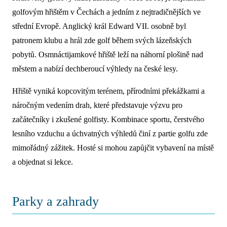
golfovým hřištěm v Čechách a jedním z nejtradičnějších ve
střední Evropě. Anglický král Edward VII. osobně byl
patronem klubu a hrál zde golf během svých lázeňských
pobytů. Osmnáctijamkové hřiště leží na náhorní plošině nad
městem a nabízí dechberoucí výhledy na české lesy.
Hřiště vyniká kopcovitým terénem, přírodními překážkami a
náročným vedením drah, které představuje výzvu pro
začátečníky i zkušené golfisty. Kombinace sportu, čerstvého
lesního vzduchu a úchvatných výhledů činí z partie golfu zde
mimořádný zážitek. Hosté si mohou zapůjčit vybavení na místě
a objednat si lekce.
Parky a zahrady