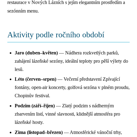
restaurace v Nových Lázních s jejím elegantním prostředím a
sezónním menu.
Aktivity podle ročního období
Jaro (duben–květen)
— Nádhera rozkvetlých parků,
zahájení lázeňské sezóny, ideální teploty pro pěší výlety do
lesů.
Léto (červen–srpen)
— Večerní představení Zpívající
fontány, open-air koncerty, golfová sezóna v plném proudu,
Chopinův festival.
Podzim (září–říjen)
— Zlatý podzim s nádherným
zbarvením listí, vinné slavnosti, klidnější atmosféra pro
lázeňské hosty.
Zima (listopad–březen)
— Atmosférické vánoční trhy,