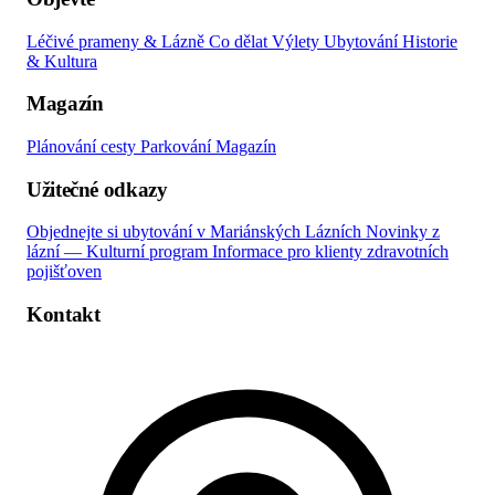
Léčivé prameny & Lázně
Co dělat
Výlety
Ubytování
Historie
& Kultura
Magazín
Plánování cesty
Parkování
Magazín
Užitečné odkazy
Objednejte si ubytování v Mariánských Lázních
Novinky z
lázní — Kulturní program
Informace pro klienty zdravotních
pojišťoven
Kontakt