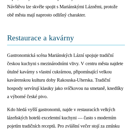
Návštěvu lze skvěle spojit s Mariánskými Lázněmi, protože
obě města mají naprosto odlišný charakter.
Restaurace a kavárny
Gastronomická scéna Mariánských Lázní spojuje tradiční
českou kuchyni s mezinárodními vlivy. V centru města najdete
útulné kavárny s vlastní cukrárnou, připomínající velkou
kavárenskou kulturu doby Rakouska-Uherska. Tradiční
hospody servírují klasiky jako svíčkovou na smetaně, knedlíky
a výborné české pivo.
Kdo hledá vyšší gastronomii, najde v restauracích velkých
lázeňských hotelů excelentní kuchyni — často s moderním
pojetím tradičních receptů. Pro zvláštní večer stojí za zmínku