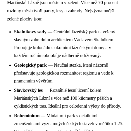
Mariánské Lázně jsou městem v zeleni. Více než 70 procent
rozlohy města tvoří parky, lesy a zahrady. Nejvýznamnější
zelené plochy jsou:
Skalníkovy sady
— Centrální lázeňský park navržený
slavným zahradním architektem Václavem Skalníkem.
Propojuje kolonádu s okolními lázeňskými domy a v
každém ročním období je nádherně udržovaný.
Geologický park
— Naučná stezka, která názorně
představuje geologickou rozmanitost regionu a vede k
pramenním vývěrům.
Slavkovský les
— Rozsáhlé lesní území kolem
Mariánských Lázní s více než 100 kilometry pěších a
cyklistických tras. Ideální pro celodenní výlety do přírody.
Boheminium
— Miniaturní park s detailními
zmenšeninami významných českých staveb v měřítku 1:25.