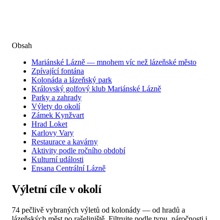
Obsah
Mariánské Lázně — mnohem víc než lázeňské město
Zpívající fontána
Kolonáda a lázeňský park
Královský golfový klub Mariánské Lázně
Parky a zahrady
Výlety do okolí
Zámek Kynžvart
Hrad Loket
Karlovy Vary
Restaurace a kavárny
Aktivity podle ročního období
Kulturní události
Ensana Centrální Lázně
Výletní cíle v okolí
74 pečlivě vybraných výletů od kolonády — od hradů a
lázeňských měst po rašeliniště. Filtrujte podle typu, náročnosti i