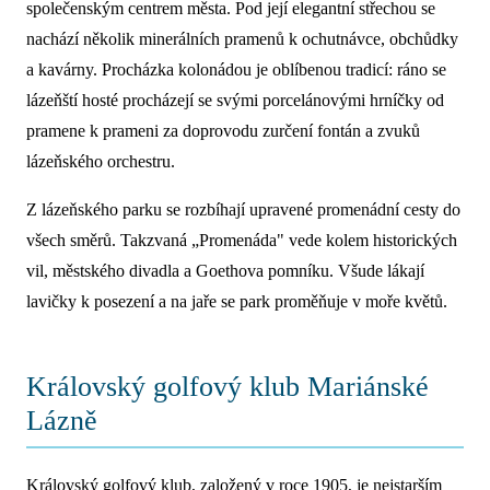
společenským centrem města. Pod její elegantní střechou se
nachází několik minerálních pramenů k ochutnávce, obchůdky
a kavárny. Procházka kolonádou je oblíbenou tradicí: ráno se
lázeňští hosté procházejí se svými porcelánovými hrníčky od
pramene k prameni za doprovodu zurčení fontán a zvuků
lázeňského orchestru.
Z lázeňského parku se rozbíhají upravené promenádní cesty do
všech směrů. Takzvaná „Promenáda" vede kolem historických
vil, městského divadla a Goethova pomníku. Všude lákají
lavičky k posezení a na jaře se park proměňuje v moře květů.
Královský golfový klub Mariánské
Lázně
Královský golfový klub, založený v roce 1905, je nejstarším