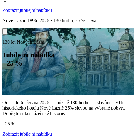
Zobrazit jubilejní nabídku
Nové Lázně 1896–2026 • 130 hodin, 25 % sleva
130 let Nových Lázní
Jubilejní nabídka
−25 %
Od 1. do 6. června 2026 — přesně 130 hodin — slavíme 130 let
historického hotelu Nové Lázně 25% slevou na vybrané pobyty.
Dopřejte si kus lázeňské historie.
−25 %
Zobrazit jubilejní nabídku