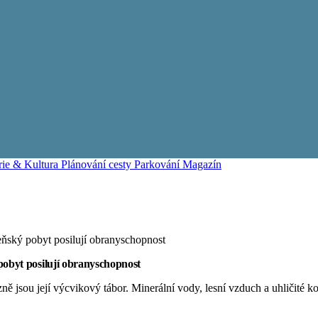
rie & Kultura
Plánování cesty
Parkování
Magazín
eňský pobyt posilují obranyschopnost
obyt posilují obranyschopnost
ně jsou její výcvikový tábor. Minerální vody, lesní vzduch a uhličité 