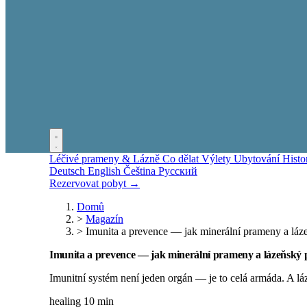
Léčivé prameny & Lázně
Co dělat
Výlety
Ubytování
Histo
Deutsch
English
Čeština
Русский
Rezervovat pobyt →
Domů
>
Magazín
>
Imunita a prevence — jak minerální prameny a láz
Imunita a prevence — jak minerální prameny a lázeňský p
Imunitní systém není jeden orgán — je to celá armáda. A láz
healing
10 min