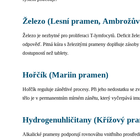
Železo (Lesní pramen, Ambrožů
Železo je nezbytné pro proliferaci T-lymfocytů. Deficit žel
odpověď. Pitná kúra s železitými prameny doplňuje zásoby p
dostupností než tablety.
Hořčík (Mariin pramen)
Hořčík reguluje zánětlivé procesy. Při jeho nedostatku se 
tělo je v permanentním mírném zánětu, který vyčerpává imu
Hydrogenuhličitany (Křížový pr
Alkalické prameny podporují rovnováhu vnitřního prostředí