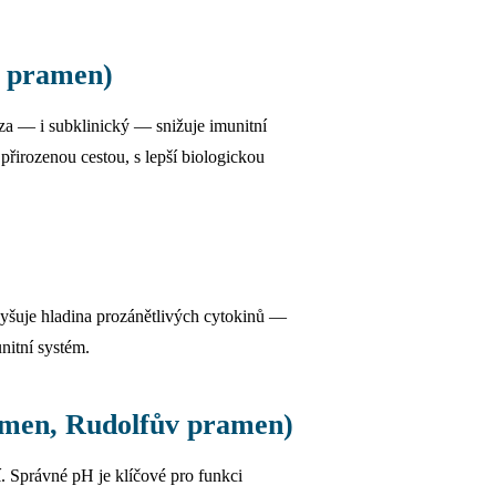
v pramen)
eza — i subklinický — snižuje imunitní
řirozenou cestou, s lepší biologickou
zvyšuje hladina prozánětlivých cytokinů —
nitní systém.
amen, Rudolfův pramen)
. Správné pH je klíčové pro funkci