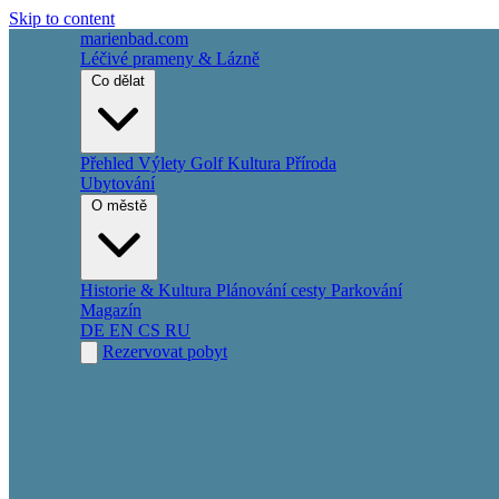
Skip to content
marienbad
.
com
Léčivé prameny & Lázně
Co dělat
Přehled
Výlety
Golf
Kultura
Příroda
Ubytování
O městě
Historie & Kultura
Plánování cesty
Parkování
Magazín
DE
EN
CS
RU
Rezervovat pobyt