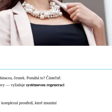
chinacea, česnek. Pomáhá to? Částečně.
travy — vyžaduje
systémovou regeneraci
e komplexní prostředí, které imunitní