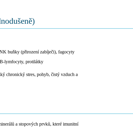
dnodušeně)
 NK buňky (přirození zabíječi), fagocyty
B-lymfocyty, protilátky
zký chronický stres, pohyb, čistý vzduch a
inerálů a stopových prvků, které imunitní