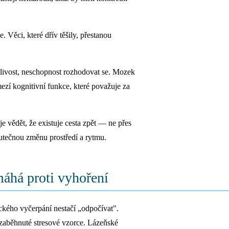
 Věci, které dřív těšily, přestanou
ivost, neschopnost rozhodovat se. Mozek
mezí kognitivní funkce, které považuje za
je vědět, že existuje cesta zpět — ne přes
kutečnou změnu prostředí a rytmu.
máhá proti vyhoření
ckého vyčerpání nestačí „odpočívat".
 zaběhnuté stresové vzorce. Lázeňské