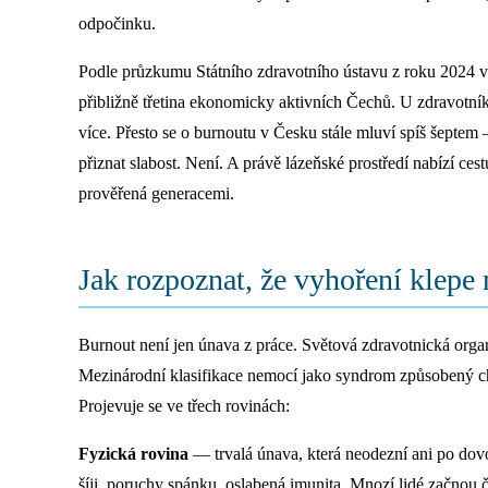
odpočinku.
Podle průzkumu Státního zdravotního ústavu z roku 2024 
přibližně třetina ekonomicky aktivních Čechů. U zdravotník
více. Přesto se o burnoutu v Česku stále mluví spíš šeptem 
přiznat slabost. Není. A právě lázeňské prostředí nabízí cest
prověřená generacemi.
Jak rozpoznat, že vyhoření klepe 
Burnout není jen únava z práce. Světová zdravotnická orga
Mezinárodní klasifikace nemocí jako syndrom způsobený ch
Projevuje se ve třech rovinách:
Fyzická rovina
— trvalá únava, která neodezní ani po dovo
šíji, poruchy spánku, oslabená imunita. Mnozí lidé začnou č