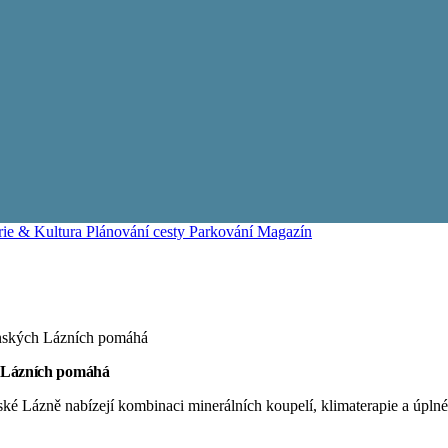
rie & Kultura
Plánování cesty
Parkování
Magazín
ánských Lázních pomáhá
h Lázních pomáhá
é Lázně nabízejí kombinaci minerálních koupelí, klimaterapie a úplné