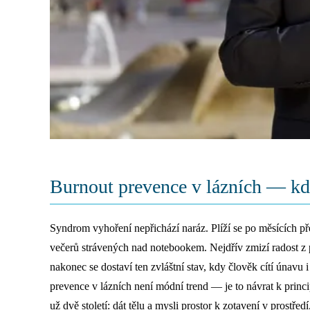
Burnout prevence v lázních — kdy
Syndrom vyhoření nepřichází naráz. Plíží se po měsících 
večerů strávených nad notebookem. Nejdřív zmizí radost z p
nakonec se dostaví ten zvláštní stav, kdy člověk cítí únavu 
prevence v lázních není módní trend — je to návrat k prin
už dvě století: dát tělu a mysli prostor k zotavení v prostřed