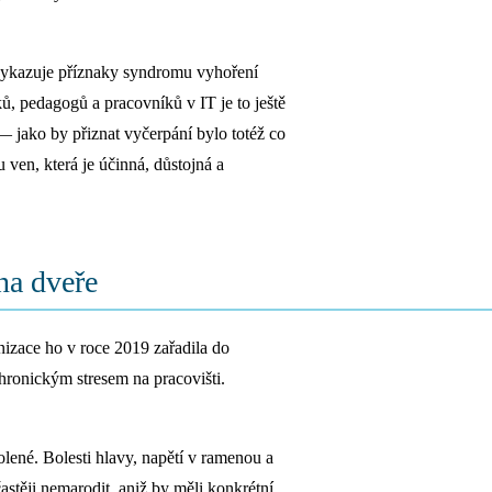
vykazuje příznaky syndromu vyhoření
ů, pedagogů a pracovníků v IT je to ještě
— jako by přiznat vyčerpání bylo totéž co
u ven, která je účinná, důstojná a
na dveře
nizace ho v roce 2019 zařadila do
ronickým stresem na pracovišti.
lené. Bolesti hlavy, napětí v ramenou a
astěji nemarodit, aniž by měli konkrétní