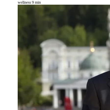
wellness
9 min