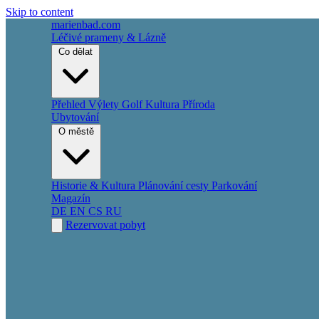
Skip to content
marienbad
.
com
Léčivé prameny & Lázně
Co dělat
Přehled
Výlety
Golf
Kultura
Příroda
Ubytování
O městě
Historie & Kultura
Plánování cesty
Parkování
Magazín
DE
EN
CS
RU
Rezervovat pobyt