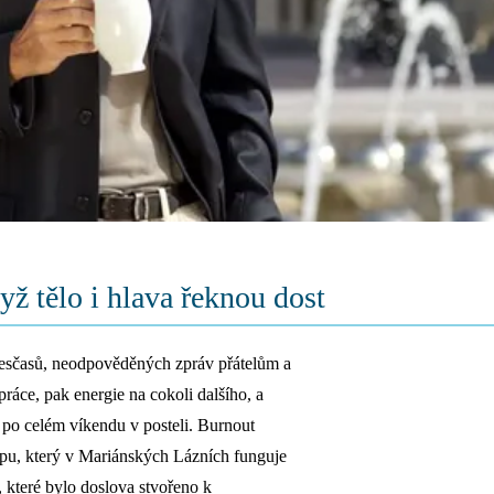
ž tělo i hlava řeknou dost
přesčasů, neodpověděných zpráv přátelům a
ráce, pak energie na cokoli dalšího, a
i po celém víkendu v posteli. Burnout
cipu, který v Mariánských Lázních funguje
í, které bylo doslova stvořeno k