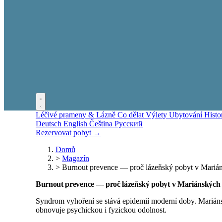
Léčivé prameny & Lázně
Co dělat
Výlety
Ubytování
Histo
Deutsch
English
Čeština
Русский
Rezervovat pobyt →
Domů
>
Magazín
>
Burnout prevence — proč lázeňský pobyt v Mari
Burnout prevence — proč lázeňský pobyt v Mariánskýc
Syndrom vyhoření se stává epidemií moderní doby. Mariánsk
obnovuje psychickou i fyzickou odolnost.