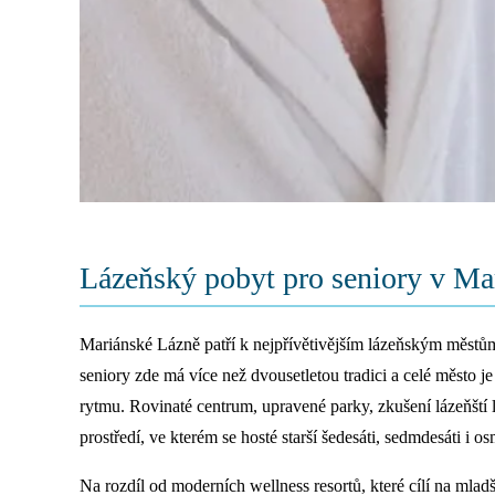
Lázeňský pobyt pro seniory v Ma
Mariánské Lázně patří k nejpřívětivějším lázeňským městům
seniory zde má více než dvousetletou tradici a celé město 
rytmu. Rovinaté centrum, upravené parky, zkušení lázeňští l
prostředí, ve kterém se hosté starší šedesáti, sedmdesáti i osm
Na rozdíl od moderních wellness resortů, které cílí na mladš