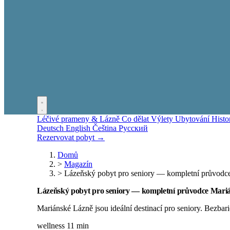
Léčivé prameny & Lázně
Co dělat
Výlety
Ubytování
Histo
Deutsch
English
Čeština
Русский
Rezervovat pobyt →
Domů
>
Magazín
>
Lázeňský pobyt pro seniory — kompletní průvod
Lázeňský pobyt pro seniory — kompletní průvodce Mar
Mariánské Lázně jsou ideální destinací pro seniory. Bezbari
wellness
11 min