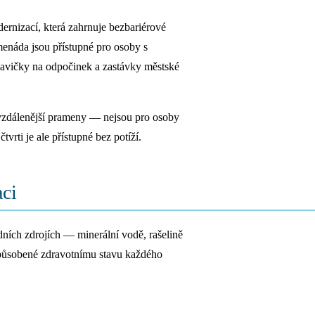
rnizací, která zahrnuje bezbariérové
enáda jsou přístupné pro osoby s
lavičky na odpočinek a zastávky městské
 a vzdálenější prameny — nejsou pro osoby
ti je ale přístupné bez potíží.
aci
ních zdrojích — minerální vodě, rašelině
izpůsobené zdravotnímu stavu každého