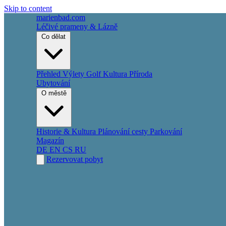
Skip to content
marienbad
.
com
Léčivé prameny & Lázně
Co dělat
Přehled
Výlety
Golf
Kultura
Příroda
Ubytování
O městě
Historie & Kultura
Plánování cesty
Parkování
Magazín
DE
EN
CS
RU
Rezervovat pobyt