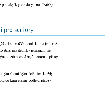
e pomalejší, procedury jsou lékařsky
í pro seniory
ýšce kolem 630 metrů. Klima je mírné,
 starší návštěvníky je zásadní, že
ým hotelům se dá dojít pohodlně pěšky,
ůzným chemickým složením. Každý
 pitnou kúru přesně podle diagnózy