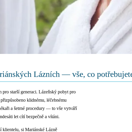
riánských Lázních — vše, co potřebujet
 pro starší generaci. Lázeňský pobyt pro
je přizpůsobeno klidnému, léčebnému
ékaři a šetrné procedury — to vše vytváří
desáti let cítí bezpečně a vítáni.
í klientelu, si Mariánské Lázně