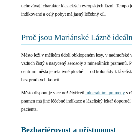
uchovávají charakter klasických evropských lázní. Tempo j
indikované a celý pobyt má jasný léčebný cíl.
Proč jsou Mariánské Lázně ideáln
Město leží v mělkém údolí obklopeném lesy, v nadmořské v
vzduch čistý a nasycený aerosoly z minerálních pramenů. Pro
centrum města je relativně ploché — od kolonády k lázeňsk
bez prudkých kopců.
Město disponuje více než čtyřiceti
minerálními prameny
s r
pramen má jiné léčebné indikace a lázeňský lékař doporučí
pacienta.
Bezbariérovost a přístupnost