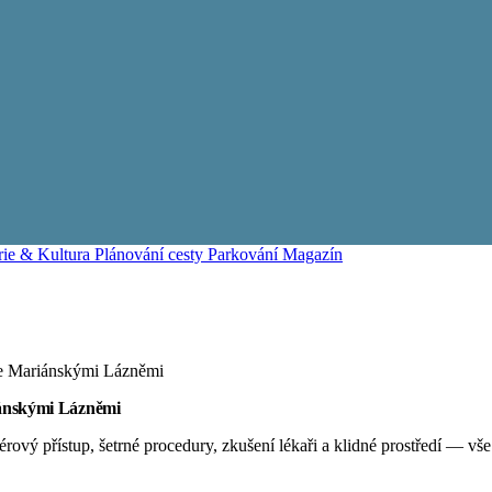
rie & Kultura
Plánování cesty
Parkování
Magazín
ce Mariánskými Lázněmi
iánskými Lázněmi
érový přístup, šetrné procedury, zkušení lékaři a klidné prostředí — vš