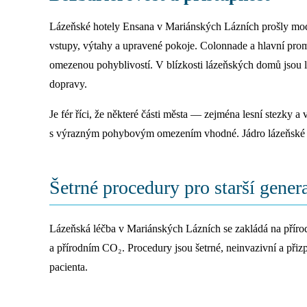
Lázeňské hotely Ensana v Mariánských Lázních prošly mode
vstupy, výtahy a upravené pokoje. Colonnade a hlavní prom
omezenou pohyblivostí. V blízkosti lázeňských domů jsou 
dopravy.
Je fér říci, že některé části města — zejména lesní stezky
s výrazným pohybovým omezením vhodné. Jádro lázeňské čtvr
Šetrné procedury pro starší gener
Lázeňská léčba v Mariánských Lázních se zakládá na přírod
a přírodním CO₂. Procedury jsou šetrné, neinvazivní a př
pacienta.