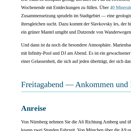
Wochenende mit Entdeckungen zu füllen. Über
40 Mineral
Zusammensetzung sprudeln im Stadtgebiet — eine geologis
ihresgleichen sucht. Dazu kommt der Slavkovsky les, der hi
ein grüner Mantel umgibt und Dutzende von Wanderwegen 
Und dann ist da noch die besondere Atmosphäre. Marienbad 
mit Infinity-Pool und DJ am Abend. Es ist ein gewachsener
einer Gelassenheit, die sich auf jeden überträgt, der sich dar
Freitagabend — Ankommen und 
Anreise
Von Nürnberg nehmen Sie die A6 Richtung Amberg und üb
knapp zwei Stunden Fahrzeit. Von München über die A9 un