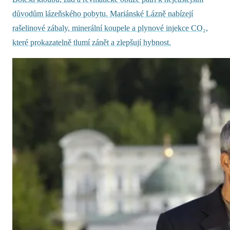
důvodům lázeňského pobytu. Mariánské Lázně nabízejí
rašelinové zábaly, minerální koupele a plynové injekce CO₂,
které prokazatelně tlumí zánět a zlepšují hybnost.