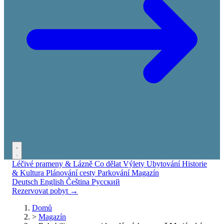
Léčivé prameny & Lázně
Co dělat
Výlety
Ubytování
Historie
& Kultura
Plánování cesty
Parkování
Magazín
Deutsch
English
Čeština
Русский
Rezervovat pobyt →
Domů
>
Magazín