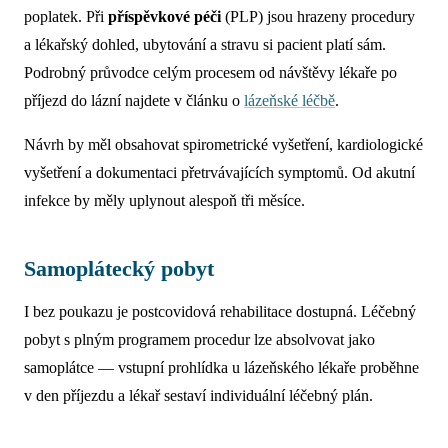
poplatek. Při
příspěvkové péči
(PLP) jsou hrazeny procedury
a lékařský dohled, ubytování a stravu si pacient platí sám.
Podrobný průvodce celým procesem od návštěvy lékaře po
příjezd do lázní najdete v článku o
lázeňské léčbě
.
Návrh by měl obsahovat spirometrické vyšetření, kardiologické
vyšetření a dokumentaci přetrvávajících symptomů. Od akutní
infekce by měly uplynout alespoň tři měsíce.
Samoplátecký pobyt
I bez poukazu je postcovidová rehabilitace dostupná. Léčebný
pobyt s plným programem procedur lze absolvovat jako
samoplátce — vstupní prohlídka u lázeňského lékaře proběhne
v den příjezdu a lékař sestaví individuální léčebný plán.