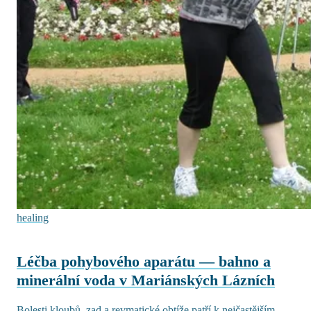
healing
Léčba pohybového aparátu — bahno a
minerální voda v Mariánských Lázních
Bolesti kloubů, zad a revmatické obtíže patří k nejčastějším