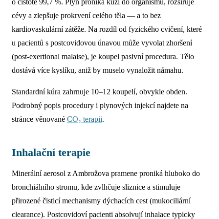
o čistotě 99,7 %. Plyn proniká kůží do organismu, rozšiřuje
cévy a zlepšuje prokrvení celého těla — a to bez
kardiovaskulární zátěže. Na rozdíl od fyzického cvičení, které
u pacientů s postcovidovou únavou může vyvolat zhoršení
(post-exertional malaise), je koupel pasivní procedura. Tělo
dostává více kyslíku, aniž by muselo vynaložit námahu.
Standardní kúra zahrnuje 10–12 koupelí, obvykle obden.
Podrobný popis procedury i plynových injekcí najdete na
stránce věnované
CO₂ terapii
.
Inhalační terapie
Minerální aerosol z Ambrožova pramene proniká hluboko do
bronchiálního stromu, kde zvlhčuje sliznice a stimuluje
přirozené čisticí mechanismy dýchacích cest (mukociliární
clearance). Postcovidoví pacienti absolvují inhalace typicky