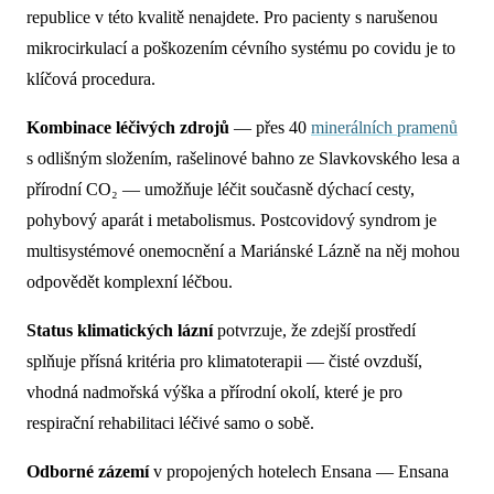
republice v této kvalitě nenajdete. Pro pacienty s narušenou
mikrocirkulací a poškozením cévního systému po covidu je to
klíčová procedura.
Kombinace léčivých zdrojů
— přes 40
minerálních pramenů
s odlišným složením, rašelinové bahno ze Slavkovského lesa a
přírodní CO₂ — umožňuje léčit současně dýchací cesty,
pohybový aparát i metabolismus. Postcovidový syndrom je
multisystémové onemocnění a Mariánské Lázně na něj mohou
odpovědět komplexní léčbou.
Status klimatických lázní
potvrzuje, že zdejší prostředí
splňuje přísná kritéria pro klimatoterapii — čisté ovzduší,
vhodná nadmořská výška a přírodní okolí, které je pro
respirační rehabilitaci léčivé samo o sobě.
Odborné zázemí
v propojených hotelech Ensana — Ensana