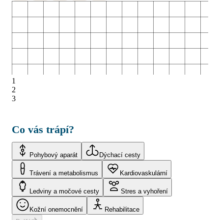
1
2
3
Co vás trápí?
Pohybový aparát
Dýchací cesty
Trávení a metabolismus
Kardiovaskulární
Ledviny a močové cesty
Stres a vyhoření
Kožní onemocnění
Rehabilitace