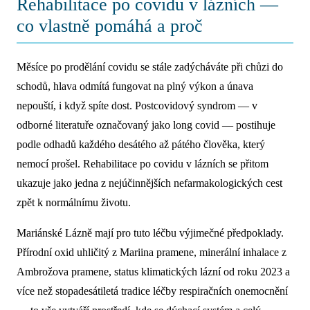
Rehabilitace po covidu v lázních —
co vlastně pomáhá a proč
Měsíce po prodělání covidu se stále zadýcháváte při chůzi do
schodů, hlava odmítá fungovat na plný výkon a únava
nepouští, i když spíte dost. Postcovidový syndrom — v
odborné literatuře označovaný jako long covid — postihuje
podle odhadů každého desátého až pátého člověka, který
nemocí prošel. Rehabilitace po covidu v lázních se přitom
ukazuje jako jedna z nejúčinnějších nefarmakologických cest
zpět k normálnímu životu.
Mariánské Lázně mají pro tuto léčbu výjimečné předpoklady.
Přírodní oxid uhličitý z Mariina pramene, minerální inhalace z
Ambrožova pramene, status klimatických lázní od roku 2023 a
více než stopadesátiletá tradice léčby respiračních onemocnění