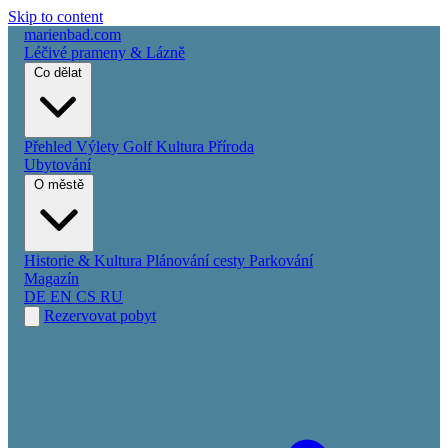
Skip to content
marienbad
.
com
Léčivé prameny & Lázně
Co dělat
Přehled
Výlety
Golf
Kultura
Příroda
Ubytování
O městě
Historie & Kultura
Plánování cesty
Parkování
Magazín
DE
EN
CS
RU
Rezervovat pobyt