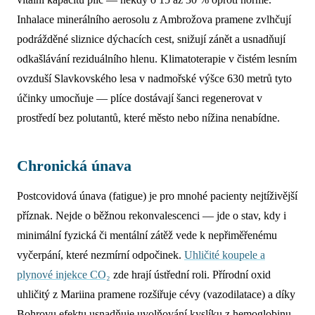
Inhalace minerálního aerosolu z Ambrožova pramene zvlhčují
podrážděné sliznice dýchacích cest, snižují zánět a usnadňují
odkašlávání reziduálního hlenu. Klimatoterapie v čistém lesním
ovzduší Slavkovského lesa v nadmořské výšce 630 metrů tyto
účinky umocňuje — plíce dostávají šanci regenerovat v
prostředí bez polutantů, které město nebo nížina nenabídne.
Chronická únava
Postcovidová únava (fatigue) je pro mnohé pacienty nejtíživější
příznak. Nejde o běžnou rekonvalescenci — jde o stav, kdy i
minimální fyzická či mentální zátěž vede k nepřiměřenému
vyčerpání, které nezmírní odpočinek.
Uhličité koupele a
plynové injekce CO₂
zde hrají ústřední roli. Přírodní oxid
uhličitý z Mariina pramene rozšiřuje cévy (vazodilatace) a díky
Bohrovu efektu usnadňuje uvolňování kyslíku z hemoglobinu