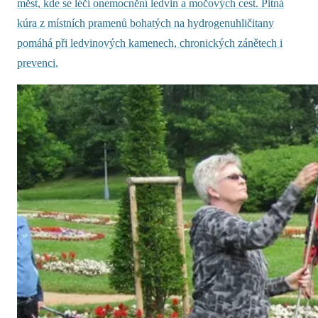
měst, kde se léčí onemocnění ledvin a močových cest. Pitná
kúra z místních pramenů bohatých na hydrogenuhličitany
pomáhá při ledvinových kamenech, chronických zánětech i
prevenci.