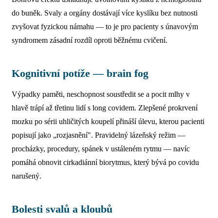
do buněk. Svaly a orgány dostávají více kyslíku bez nutnosti
zvyšovat fyzickou námahu — to je pro pacienty s únavovým
syndromem zásadní rozdíl oproti běžnému cvičení.
Kognitivní potíže — brain fog
Výpadky paměti, neschopnost soustředit se a pocit mlhy v
hlavě trápí až třetinu lidí s long covidem. Zlepšené prokrvení
mozku po sérii uhličitých koupelí přináší úlevu, kterou pacienti
popisují jako „rozjasnění". Pravidelný lázeňský režim —
procházky, procedury, spánek v ustáleném rytmu — navíc
pomáhá obnovit cirkadiánní biorytmus, který bývá po covidu
narušený.
Bolesti svalů a kloubů