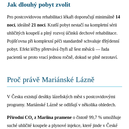
Jak dlouhý pobyt zvolit
Pro postcovidovou rehabilitaci lékaři doporučují minimálně
14
nocí
, ideálně
21 nocí
. Kratší pobyt nestačí na kompletní sérii
uhličitých koupelí a plný rozvoj účinků dechové rehabilitace.
Pojišťovna při komplexní péči standardně schvaluje třítýdenní
pobyt. Efekt léčby přetrvává čtyři až šest měsíců — řada
pacientů se proto vrací jednou ročně, dokud se plně nezotaví.
Proč právě Mariánské Lázně
V Česku existují desítky lázeňských měst s postcovidovými
programy. Mariánské Lázně se odlišují v několika ohledech.
Přírodní CO₂ z Mariina pramene
o čistotě 99,7 % umožňuje
suché uhličité koupele a plynové injekce, které jinde v České