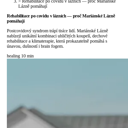
>
Rehabilitace po covidu v lázních — proč Mariánské
Lázně pomáhají
Rehabilitace po covidu v lázních — proč Mariánské Lázně
pomáhají
Postcovidový syndrom trápí tisíce lidí. Mariánské Lázně
nabízejí unikátní kombinaci uhličitých koupelí, dechové
rehabilitace a klimaterapie, která prokazatelně pomáhá s
únavou, dušností i brain fogem.
healing
10 min