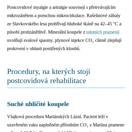
Postcovidové myalgie a artralgie souvisejí s přetrvávajícím
mikrozánětem a poruchou mikrocirkulace. Rašelinové zábaly
ze Slavkovského lesa prohřívají hluboké tkáně na 42–45 °C a
působí protizánětlivě. Minerální koupele z
místních pramenů
uvolňují svalové spasmy, plynové injekce CO₂ cíleně zlepšují
prokrvení v oblasti postižených kloubů.
Procedury, na kterých stojí
postcovidová rehabilitace
Suché uhličité koupele
Vlajková procedura Mariánských Lázní. Pacient leží v
uzavřeném vaku naplněném přírodním CO₂ z Mariina pramene