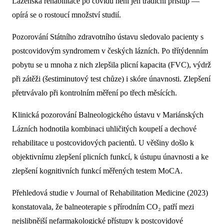
Lázeňská rehabilitace po covidu není jen tradiční přístup —
opírá se o rostoucí množství studií.
Pozorování Státního zdravotního ústavu sledovalo pacienty s
postcovidovým syndromem v českých lázních. Po třítýdenním
pobytu se u mnoha z nich zlepšila plicní kapacita (FVC), výdrž
při zátěži (šestiminutový test chůze) i skóre únavnosti. Zlepšení
přetrvávalo při kontrolním měření po třech měsících.
Klinická pozorování Balneologického ústavu v Mariánských
Lázních hodnotila kombinaci uhličitých koupelí a dechové
rehabilitace u postcovidových pacientů. U většiny došlo k
objektivnímu zlepšení plicních funkcí, k ústupu únavnosti a ke
zlepšení kognitivních funkcí měřených testem MoCA.
Přehledová studie v Journal of Rehabilitation Medicine (2023)
konstatovala, že balneoterapie s přírodním CO₂ patří mezi
nejslibnější nefarmakologické přístupy k postcovidové