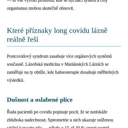
— to vše vytváří prostředí, kde se dýchací systém a celý
organismus mohou skutečně obnovit.
Které příznaky long covidu lázně
reálně řeší
Postcovidový syndrom zasahuje více orgánových systémů
současně. Lázeňská medicína v Mariánských Lázních se
zaměřuje na ty obtíže, kde balneoterapie dosahuje měřitelných
výsledků.
Dušnost a oslabené plíce
Řada pacientů po covidu popisuje pocit, že se nedokáže
zhluboka nadechnout. Spirometrie u nich ukazuje sníženou
vitální kapacitu plic — někdy o 15 až 30 % oproti normě.