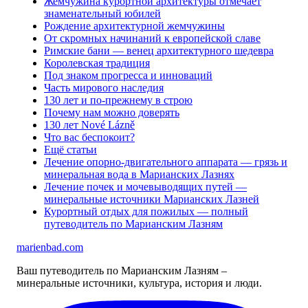
Жемчужина курортной архитектуры отмечает
знаменательный юбилей
Рождение архитектурной жемчужины
От скромных начинаний к европейской славе
Римские бани — венец архитектурного шедевра
Королевская традиция
Под знаком прогресса и инноваций
Часть мирового наследия
130 лет и по-прежнему в строю
Почему нам можно доверять
130 лет Nové Lázně
Что вас беспокоит?
Ещё статьи
Лечение опорно-двигательного аппарата — грязь и
минеральная вода в Марианских Лазнях
Лечение почек и мочевыводящих путей —
минеральные источники Марианских Лазней
Курортный отдых для пожилых — полный
путеводитель по Марианским Лазням
marienbad
.
com
Ваш путеводитель по Марианским Лазням –
минеральные источники, культура, история и люди.