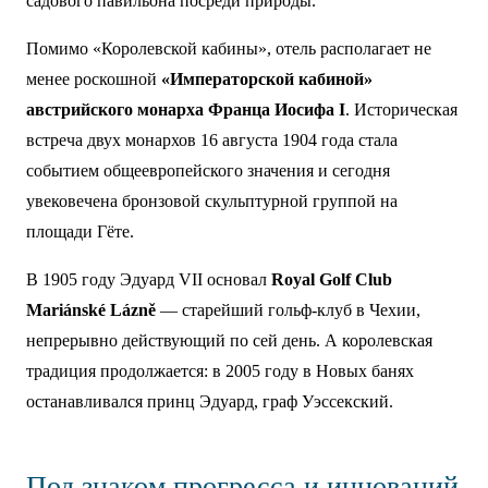
садового павильона посреди природы.
Помимо «Королевской кабины», отель располагает не
менее роскошной
«Императорской кабиной»
австрийского монарха Франца Иосифа I
. Историческая
встреча двух монархов 16 августа 1904 года стала
событием общеевропейского значения и сегодня
увековечена бронзовой скульптурной группой на
площади Гёте.
В 1905 году Эдуард VII основал
Royal Golf Club
Mariánské Lázně
— старейший гольф-клуб в Чехии,
непрерывно действующий по сей день. А королевская
традиция продолжается: в 2005 году в Новых банях
останавливался принц Эдуард, граф Уэссекский.
Под знаком прогресса и инноваций