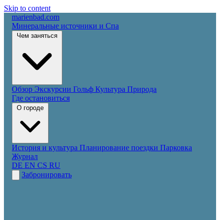
Skip to content
marienbad
.
com
Минеральные источники и Спа
Чем заняться
Обзор
Экскурсии
Гольф
Культура
Природа
Где остановиться
О городе
История и культура
Планирование поездки
Парковка
Журнал
DE
EN
CS
RU
Забронировать