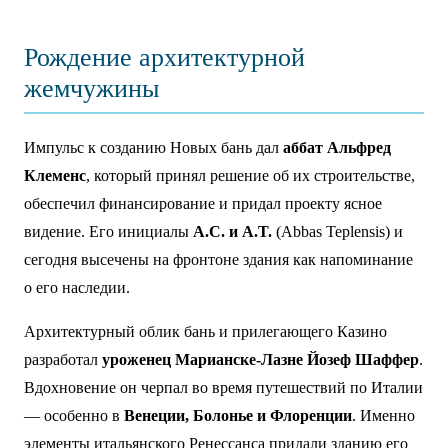
Рождение архитектурной
жемчужины
Импульс к созданию Новых бань дал
аббат Альфред
Клеменс
, который принял решение об их строительстве,
обеспечил финансирование и придал проекту ясное
видение. Его инициалы
A.C. и A.T.
(Abbas Teplensis) и
сегодня высечены на фронтоне здания как напоминание
о его наследии.
Архитектурный облик бань и прилегающего Казино
разработал
уроженец Марианске-Лазне Йозеф Шаффер
.
Вдохновение он черпал во время путешествий по Италии
— особенно в
Венеции, Болонье и Флоренции
. Именно
элементы итальянского Ренессанса придали зданию его