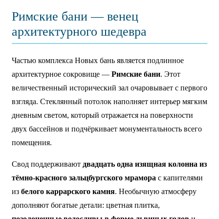
Римские бани — венец
архитектурного шедевра
Частью комплекса Новых бань является подлинное
архитектурное сокровище —
Римские бани
. Этот
величественный исторический зал очаровывает с первого
взгляда. Стеклянный потолок наполняет интерьер мягким
дневным светом, который отражается на поверхности
двух бассейнов и подчёркивает монументальность всего
помещения.
Свод поддерживают
двадцать одна изящная колонна из
тёмно-красного зальцбургского мрамора
с капителями
из
белого каррарского камня
. Необычную атмосферу
дополняют богатые детали: цветная плитка,
позолоченные водосливы в форме львиных голов
и