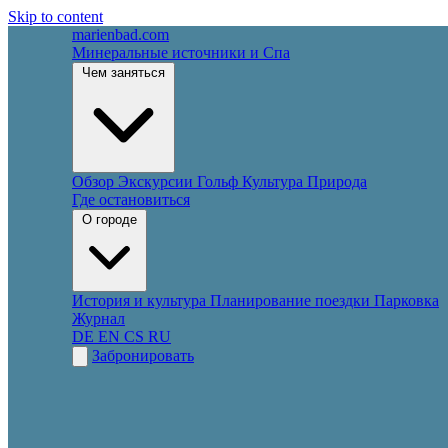
Skip to content
marienbad
.
com
Минеральные источники и Спа
Чем заняться
Обзор
Экскурсии
Гольф
Культура
Природа
Где остановиться
О городе
История и культура
Планирование поездки
Парковка
Журнал
DE
EN
CS
RU
Забронировать