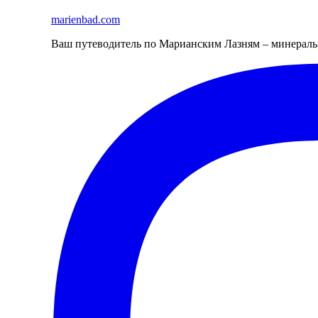
marienbad
.
com
Ваш путеводитель по Марианским Лазням – минеральн