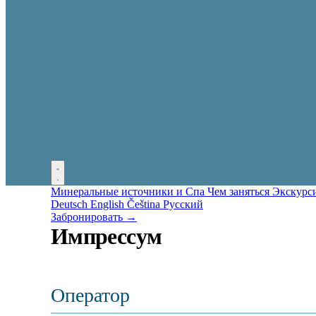
Минеральные источники и Спа
Чем заняться
Экскурс
Deutsch
English
Čeština
Русский
Забронировать →
Импрессум
Оператор