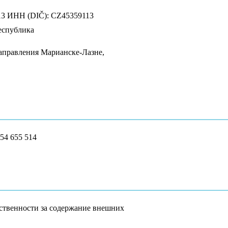
13 ИНН (DIČ): CZ45359113
еспублика
аправления Марианске-Лазне,
54 655 514
тственности за содержание внешних