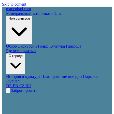
Skip to content
marienbad
.
com
Минеральные источники и Спа
Чем заняться
Обзор
Экскурсии
Гольф
Культура
Природа
Где остановиться
О городе
История и культура
Планирование поездки
Парковка
Журнал
DE
EN
CS
RU
Забронировать