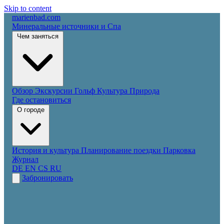
Skip to content
marienbad
.
com
Минеральные источники и Спа
Чем заняться
Обзор
Экскурсии
Гольф
Культура
Природа
Где остановиться
О городе
История и культура
Планирование поездки
Парковка
Журнал
DE
EN
CS
RU
Забронировать