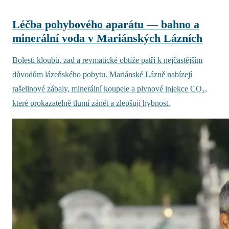
Léčba pohybového aparátu — bahno a
minerální voda v Mariánských Lázních
Bolesti kloubů, zad a revmatické obtíže patří k nejčastějším
důvodům lázeňského pobytu. Mariánské Lázně nabízejí
rašelinové zábaly, minerální koupele a plynové injekce CO₂,
které prokazatelně tlumí zánět a zlepšují hybnost.