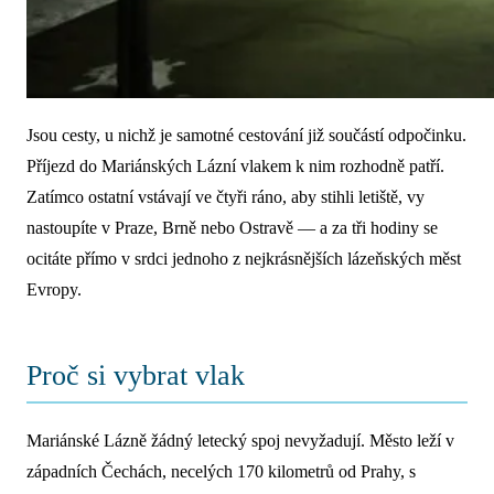
Jsou cesty, u nichž je samotné cestování již součástí odpočinku.
Příjezd do Mariánských Lázní vlakem k nim rozhodně patří.
Zatímco ostatní vstávají ve čtyři ráno, aby stihli letiště, vy
nastoupíte v Praze, Brně nebo Ostravě — a za tři hodiny se
ocitáte přímo v srdci jednoho z nejkrásnějších lázeňských měst
Evropy.
Proč si vybrat vlak
Mariánské Lázně žádný letecký spoj nevyžadují. Město leží v
západních Čechách, necelých 170 kilometrů od Prahy, s