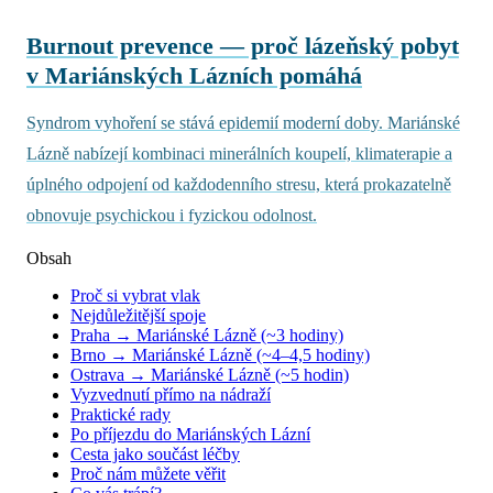
Burnout prevence — proč lázeňský pobyt
v Mariánských Lázních pomáhá
Syndrom vyhoření se stává epidemií moderní doby. Mariánské
Lázně nabízejí kombinaci minerálních koupelí, klimaterapie a
úplného odpojení od každodenního stresu, která prokazatelně
obnovuje psychickou i fyzickou odolnost.
Obsah
Proč si vybrat vlak
Nejdůležitější spoje
Praha → Mariánské Lázně (~3 hodiny)
Brno → Mariánské Lázně (~4–4,5 hodiny)
Ostrava → Mariánské Lázně (~5 hodin)
Vyzvednutí přímo na nádraží
Praktické rady
Po příjezdu do Mariánských Lázní
Cesta jako součást léčby
Proč nám můžete věřit