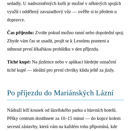
sedadly. U nadrozměrných kufů je možné v některých spojích
využít i oddělený zavazadlový vůz — ověřte si to předem u
dopravce.
Čas příjezdu:
Zvolte pokud možno ranní nebo dopolední spoj.
Zbyde vám čas se usadit, projít se k Lesnímu prameni a
stihnout první lékařskou prohlídku v den příjezdu.
Tiché kupé:
Na jízdence nebo v aplikaci hledejte označení
tiché kupé — ideální pro první chvilky klidu ještě za jízdy.
Po příjezdu do Mariánských Lázní
Nádraží leží kousek od lázeňského parku a hlavních hotelů.
Pěšky centrum dostihnete za 10–15 minut — do kopce kolem
secesní zástavby, která vám na každém rohu připomíná, kde