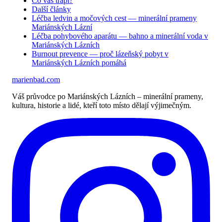
Co vás trápí?
Další články
Léčba ledvin a močových cest — minerální prameny
Mariánských Lázní
Léčba pohybového aparátu — bahno a minerální voda v
Mariánských Lázních
Burnout prevence — proč lázeňský pobyt v
Mariánských Lázních pomáhá
marienbad
.
com
Váš průvodce po Mariánských Lázních – minerální prameny,
kultura, historie a lidé, kteří toto místo dělají výjimečným.