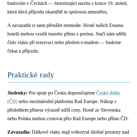
budovám v Čechách — historizující stavba z konce 19. století,
která dává příjezdu okamžitě tu správnou atmosféru.
A zavazadla si sami přenášet nemusíte. Hosté našich Ensana
hotelů mohou využít transfer přímo z perónu. Stačí nám sdělit
číslo vlaku při rezervaci nebo předem e-mailem — budeme
čekat u příjezdu.
Praktické rady
Jízdenky:
Pro spoje po Česku doporučujeme
České dráhy
(ČD)
nebo mezinárodní platformu Rail Europe. Nákup s
předstihem přinese výrazně nižší ceny. Hosté ze Slovenska
nebo Polska mohou cestovat přes Rail Europe nebo přímo ČD.
Zavazadla:
Dálkové vlaky mají velkorysé úložné prostory nad