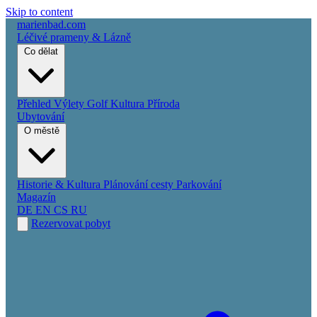
Skip to content
marienbad
.
com
Léčivé prameny & Lázně
Co dělat
Přehled
Výlety
Golf
Kultura
Příroda
Ubytování
O městě
Historie & Kultura
Plánování cesty
Parkování
Magazín
DE
EN
CS
RU
Rezervovat pobyt