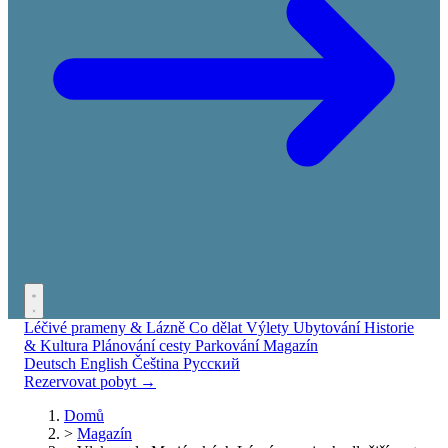
Léčivé prameny & Lázně
Co dělat
Výlety
Ubytování
Historie
& Kultura
Plánování cesty
Parkování
Magazín
Deutsch
English
Čeština
Русский
Rezervovat pobyt →
Domů
>
Magazín