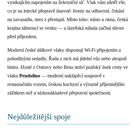
vynikajícím napojením na železniční síť. Vlak vám ušetří vše,
co je na letecké přepravě únavné: fronty na odbavení, čekání
na zavazadla, stres z přestupů. Místo toho: místo u okna, česká
krajina táhnoucí se venku — a lázeňská nálada začíná dávno
před příjezdem.
Moderní české dálkové vlaky disponují Wi-Fi připojením a
pohodlnými sedadly. Řada z nich má jídelní vůz nebo alespoň
bistro. Hosté z Ostravy nebo Brna stráví pražský úsek cesty ve
vlaku
Pendolino
— moderní naklápěcí soupravě s
restauračním vozem, českou kuchyní a výrazně příjemnějším
zážitkem než u nízkonákladové přepravní společnosti.
Nejdůležitější spoje