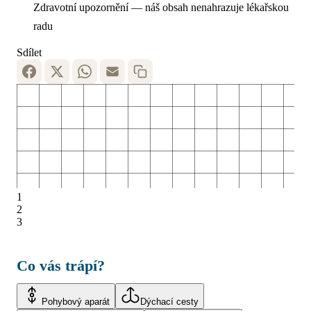
Zdravotní upozornění — náš obsah nenahrazuje lékařskou
radu
Sdílet
1
2
3
Co vás trápí?
Pohybový aparát
Dýchací cesty