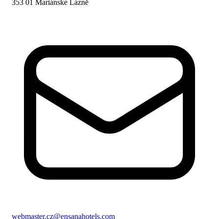
353 01 Mariánské Lázně
webmaster.cz@ensanahotels.com