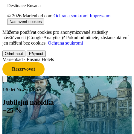
Destinace Ensana
© 2026 Marienbad.com
Ochrana soukromí
Impressum
Nastavení cookies
Můžeme používat cookies pro anonymizované statistiky
návštěvnosti (Google Analytics)? Pokud odmítnete, zůstane aktivní
jen měření bez cookies.
Ochrana soukromí
Odmítnout
Přijmout
Marienbad
· Ensana Hotels
Rezervovat
130 let Nových Lázní
Jubilejní nabídka
−25 %