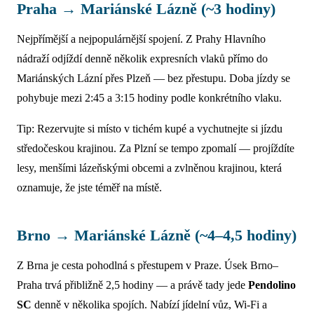
Praha → Mariánské Lázně (~3 hodiny)
Nejpřímější a nejpopulárnější spojení. Z Prahy Hlavního
nádraží odjíždí denně několik expresních vlaků přímo do
Mariánských Lázní přes Plzeň — bez přestupu. Doba jízdy se
pohybuje mezi 2:45 a 3:15 hodiny podle konkrétního vlaku.
Tip: Rezervujte si místo v tichém kupé a vychutnejte si jízdu
středočeskou krajinou. Za Plzní se tempo zpomalí — projíždíte
lesy, menšími lázeňskými obcemi a zvlněnou krajinou, která
oznamuje, že jste téměř na místě.
Brno → Mariánské Lázně (~4–4,5 hodiny)
Z Brna je cesta pohodlná s přestupem v Praze. Úsek Brno–
Praha trvá přibližně 2,5 hodiny — a právě tady jede
Pendolino
SC
denně v několika spojích. Nabízí jídelní vůz, Wi-Fi a