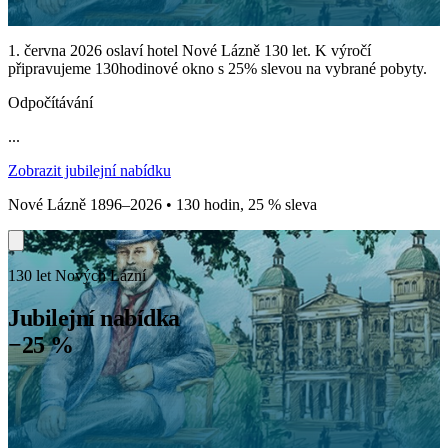
1. června 2026 oslaví hotel Nové Lázně 130 let. K výročí
připravujeme 130hodinové okno s 25% slevou na vybrané pobyty.
Odpočítávání
...
Zobrazit jubilejní nabídku
Nové Lázně 1896–2026 • 130 hodin, 25 % sleva
130 let Nových Lázní
Jubilejní nabídka
−25 %