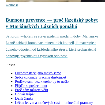
wellness
Burnout prevence — proč lázeňský pobyt
v Mariánských Lázních pomáhá
Syndrom vyhoření se stává epidemií moderní doby. Mariánské
Lázně nabízejí kombinaci minerálních koupelí, klimaterapie a
úplného odpojení od každodenního stresu, která prokazatelně
obnovuje psychickou i fyzickou odolnost.
Obsah
Orchestr starý jako město samo
Srdci kolonády vracíme důstojnost
Poděkování, bez kterého by to nešlo
Přijďte si poslechnout
Proč nám můžete věřit
Co vás trápí?
Další články
Léčba ledvin a močových cest — minerální prameny