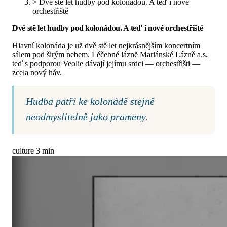
>
Dvě stě let hudby pod kolonádou. A teď i nové
orchestřiště
Dvě stě let hudby pod kolonádou. A teď i nové orchestřiště
Hlavní kolonáda je už dvě stě let nejkrásnějším koncertním
sálem pod širým nebem. Léčebné lázně Mariánské Lázně a.s.
teď s podporou Veolie dávají jejímu srdci — orchestřišti —
zcela nový háv.
Hudba patří ke kolonádě stejně
neodmyslitelně jako prameny.
culture
3 min