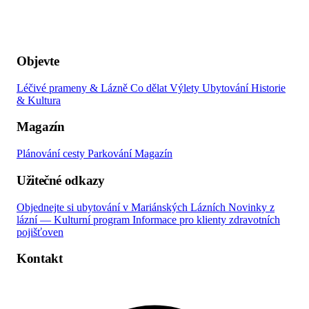
Objevte
Léčivé prameny & Lázně
Co dělat
Výlety
Ubytování
Historie
& Kultura
Magazín
Plánování cesty
Parkování
Magazín
Užitečné odkazy
Objednejte si ubytování v Mariánských Lázních
Novinky z
lázní — Kulturní program
Informace pro klienty zdravotních
pojišťoven
Kontakt