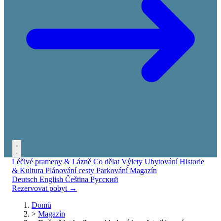
Léčivé prameny & Lázně
Co dělat
Výlety
Ubytování
Historie
& Kultura
Plánování cesty
Parkování
Magazín
Deutsch
English
Čeština
Русский
Rezervovat pobyt →
Domů
>
Magazín