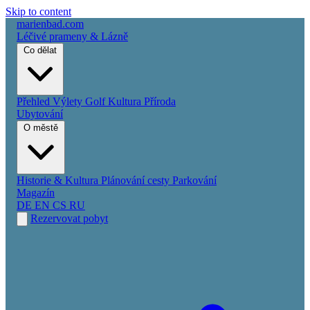
Skip to content
marienbad
.
com
Léčivé prameny & Lázně
Co dělat
Přehled
Výlety
Golf
Kultura
Příroda
Ubytování
O městě
Historie & Kultura
Plánování cesty
Parkování
Magazín
DE
EN
CS
RU
Rezervovat pobyt