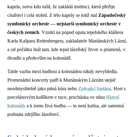
kapela, sotva kdo tušil, že zakládá instituci, která přežije
císařství i celá století. Z této kapely se totiž stal
Západočeský
symfonický orchestr — nejstarší symfonický orchestr v
českých zemích
. Vznikl na popud opata tepelského kláštera
Karla Kašpara Reitenbergera, zakladatele Mariánských Lázní,
a od počátku hrál tam, kde tepal lázeňský život: u pramenů, v
divadle a především na kolonádě.
Tahle vazba mezi hudbou a kolonádou nikdy nevybledla.
Promenádní koncerty patří k Mariánským Lázním stejně
neodmyslitelně jako pitná kúra nebo
Zpívající fontána
. Host s
porcelánovým kalíškem v ruce, procházka ve stínu
Hlavní
kolonády
a k tomu živá hudba — to není kulisa, ale samotná
podstata zdejšího lázeňství.