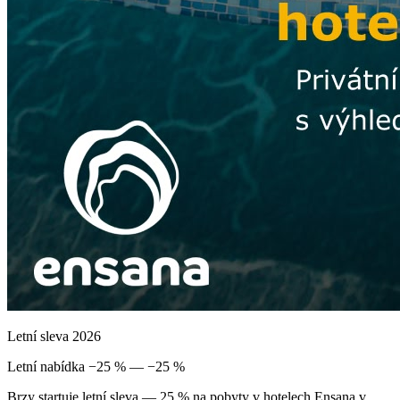
Letní sleva 2026
Letní nabídka −25 % — −25 %
Brzy startuje letní sleva — 25 % na pobyty v hotelech Ensana v