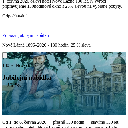
1. června 2026 oslaví hotel Nové Lázně 130 let. K výročí
připravujeme 130hodinové okno s 25% slevou na vybrané pobyty.
Odpočítávání
...
Zobrazit jubilejní nabídku
Nové Lázně 1896–2026 • 130 hodin, 25 % sleva
130 let Nových Lázní
Jubilejní nabídka
−25 %
Od 1. do 6. června 2026 — přesně 130 hodin — slavíme 130 let
historického hotelu Nové Lázně 25% slevou na vybrané pobyty.