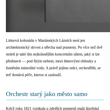
Litinová kolonáda v Mariánských Lázních není jen
architektonický skvost a střecha nad prameny. Po více než dvě
století je také tím nejkrásnějším koncertním sálem, jaký si lze
představit — pod širým nebem, mezi litinovými oblouky a
šuměním minerální vody. A právě jejímu srdci, orchestřišti, se
teď dostává péče, kterou si zaslouží.
Orchestr starý jako město samo
Když roku 1821 vznikala u zdejších pramenů malá lázeňská