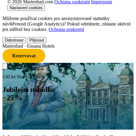
© 2026 Marienbad.com
Ochrana soukromí
Impressum
Nastavení cookies
Můžeme používat cookies pro anonymizované statistiky
návštěvnosti (Google Analytics)? Pokud odmítnete, zůstane aktivní
jen měření bez cookies.
Ochrana soukromí
Odmítnout
Přijmout
Marienbad
· Ensana Hotels
Rezervovat
130 let Nových Lázní
Jubilejní nabídka
−25 %