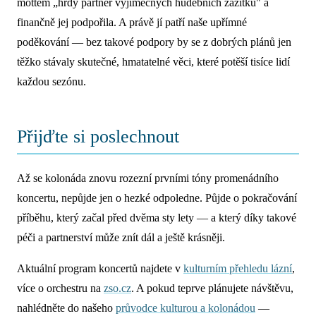
mottem „hrdý partner výjimečných hudebních zážitků" a
finančně jej podpořila. A právě jí patří naše upřímné
poděkování — bez takové podpory by se z dobrých plánů jen
těžko stávaly skutečné, hmatatelné věci, které potěší tisíce lidí
každou sezónu.
Přijďte si poslechnout
Až se kolonáda znovu rozezní prvními tóny promenádního
koncertu, nepůjde jen o hezké odpoledne. Půjde o pokračování
příběhu, který začal před dvěma sty lety — a který díky takové
péči a partnerství může znít dál a ještě krásněji.
Aktuální program koncertů najdete v
kulturním přehledu lázní
,
více o orchestru na
zso.cz
. A pokud teprve plánujete návštěvu,
nahlédněte do našeho
průvodce kulturou a kolonádou
—