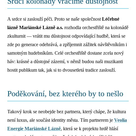
Srdci kolonády vracíme důstojnost
A srdce si zaslouží péči. Proto se naše společnost
Léčebné
lázně Mariánské Lázně a.s.
rozhodla orchestřiště na kolonádě
zkulturnit — vrátit mu důstojnost odpovídající hudbě, která se
zde po generace odehrává, a zpříjemnit zážitek návštěvníkům i
samotným hudebníkům. Celé orchestřiště dostane zcela nový
háv: krásné a důstojné zázemí, v němž budou naši muzikanti
hostit publikum tak, jak si to dvousetletá tradice zaslouží.
Poděkování, bez kterého by to nešlo
Takový krok se neobejde bez partnera, který chápe, že kultura
není luxus, ale součást identity města. Tím partnerem je
Veolia
Energie Mariánské Lázně
, která se k projektu hrdě hlásí