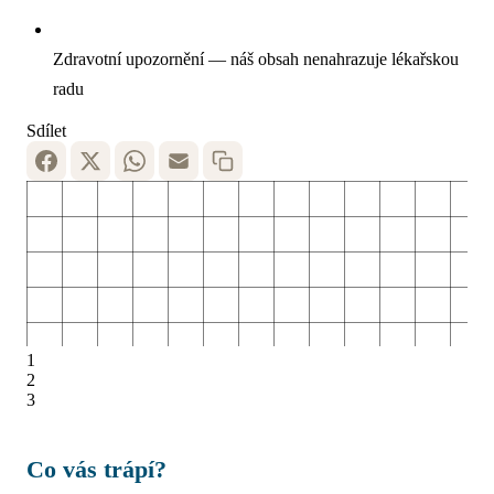
Zdravotní upozornění — náš obsah nenahrazuje lékařskou
radu
Sdílet
1
2
3
Co vás trápí?