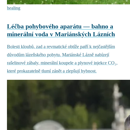
healing
Léčba pohybového aparátu — bahno a
minerální voda v Mariánských Lázních
Bolesti kloubů, zad a revmatické obtíže patří k nejčastějším
důvodům lázeňského pobytu. Mariánské Lázně nabízejí
rašelinové zábaly, minerální koupele a plynové injekce CO₂,
které prokazatelně tlumí zánět a zlepšují hybnost.