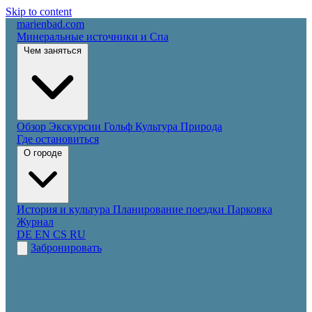
Skip to content
marienbad
.
com
Минеральные источники и Спа
Чем заняться
Обзор
Экскурсии
Гольф
Культура
Природа
Где остановиться
О городе
История и культура
Планирование поездки
Парковка
Журнал
DE
EN
CS
RU
Забронировать