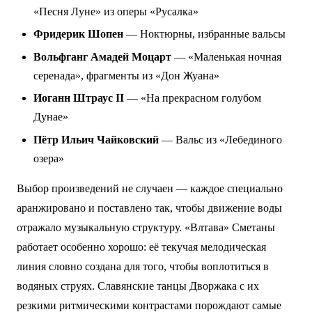
«Песня Луне» из оперы «Русалка»
Фридерик Шопен
— Ноктюрны, избранные вальсы
Вольфганг Амадей Моцарт
— «Маленькая ночная
серенада», фрагменты из «Дон Жуана»
Иоганн Штраус II
— «На прекрасном голубом
Дунае»
Пётр Ильич Чайковский
— Вальс из «Лебединого
озера»
Выбор произведений не случаен — каждое специально
аранжировано и поставлено так, чтобы движение воды
отражало музыкальную структуру. «Влтава» Сметаны
работает особенно хорошо: её текучая мелодическая
линия словно создана для того, чтобы воплотиться в
водяных струях. Славянские танцы Дворжака с их
резкими ритмическими контрастами порождают самые