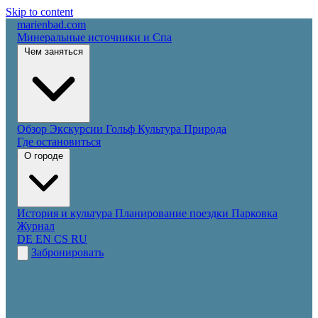
Skip to content
marienbad
.
com
Минеральные источники и Спа
Чем заняться
Обзор
Экскурсии
Гольф
Культура
Природа
Где остановиться
О городе
История и культура
Планирование поездки
Парковка
Журнал
DE
EN
CS
RU
Забронировать