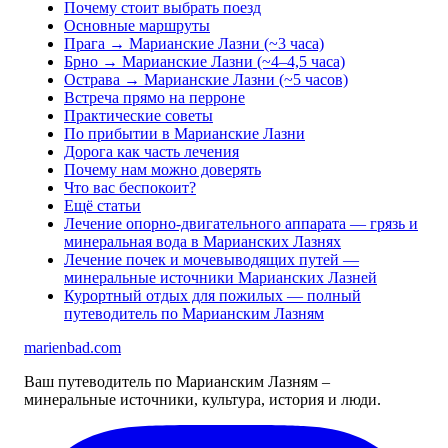
Почему стоит выбрать поезд
Основные маршруты
Прага → Марианские Лазни (~3 часа)
Брно → Марианские Лазни (~4–4,5 часа)
Острава → Марианские Лазни (~5 часов)
Встреча прямо на перроне
Практические советы
По прибытии в Марианские Лазни
Дорога как часть лечения
Почему нам можно доверять
Что вас беспокоит?
Ещё статьи
Лечение опорно-двигательного аппарата — грязь и
минеральная вода в Марианских Лазнях
Лечение почек и мочевыводящих путей —
минеральные источники Марианских Лазней
Курортный отдых для пожилых — полный
путеводитель по Марианским Лазням
marienbad
.
com
Ваш путеводитель по Марианским Лазням –
минеральные источники, культура, история и люди.