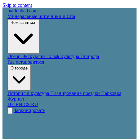
Skip to content
marienbad
.
com
Минеральные источники и Спа
Чем заняться
Обзор
Экскурсии
Гольф
Культура
Природа
Где остановиться
О городе
История и культура
Планирование поездки
Парковка
Журнал
DE
EN
CS
RU
Забронировать