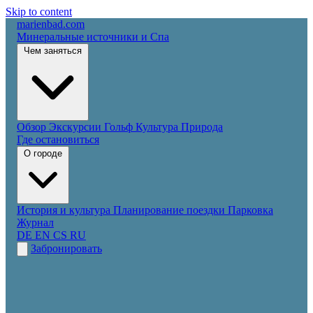
Skip to content
marienbad
.
com
Минеральные источники и Спа
Чем заняться
Обзор
Экскурсии
Гольф
Культура
Природа
Где остановиться
О городе
История и культура
Планирование поездки
Парковка
Журнал
DE
EN
CS
RU
Забронировать