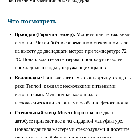
пастельными зданиями эпохи модерна.
Что посмотреть
Вржидло (Горячий гейзер):
Мощнейший термальный
источник Чехии бьёт в современном стеклянном зале
на высоту до двенадцати метров при температуре 72
°C. Понаблюдайте за гейзером и попробуйте более
прохладные отводы у окружающих кранов.
Колоннады:
Пять элегантных колоннад тянутся вдоль
реки Теплой, каждая с несколькими питьевыми
источниками. Мельничная колоннада с
неоклассическими колоннами особенно фотогенична.
Стекольный завод Moser:
Короткая поездка на
автобусе приведёт вас к легендарной мануфактуре.
Понаблюдайте за мастерами-стеклодувами и посетите
музей хрусталя. В фирменном магазине цены