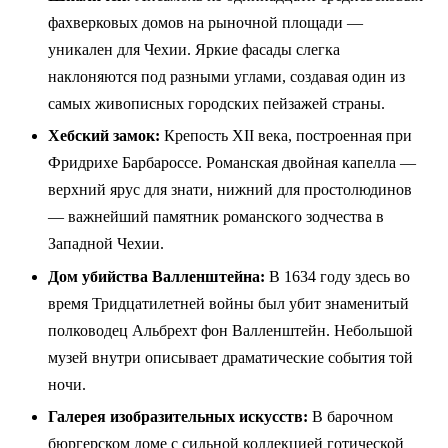
фахверковых домов на рыночной площади —
уникален для Чехии. Яркие фасады слегка
наклоняются под разными углами, создавая один из
самых живописных городских пейзажей страны.
Хебский замок:
Крепость XII века, построенная при
Фридрихе Барбароссе. Романская двойная капелла —
верхний ярус для знати, нижний для простолюдинов
— важнейший памятник романского зодчества в
Западной Чехии.
Дом убийства Валленштейна:
В 1634 году здесь во
время Тридцатилетней войны был убит знаменитый
полководец Альбрехт фон Валленштейн. Небольшой
музей внутри описывает драматические события той
ночи.
Галерея изобразительных искусств:
В барочном
бюргерском доме с сильной коллекцией готической