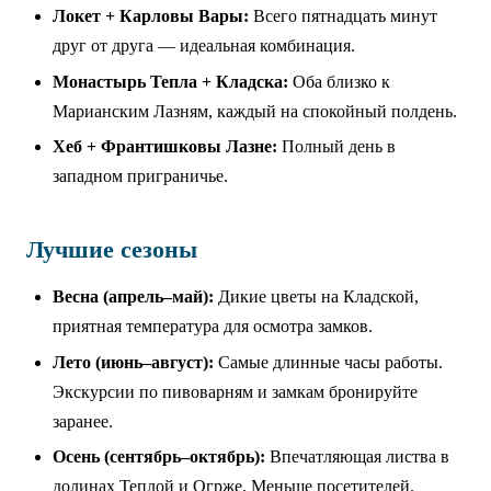
Локет + Карловы Вары:
Всего пятнадцать минут
друг от друга — идеальная комбинация.
Монастырь Тепла + Кладска:
Оба близко к
Марианским Лазням, каждый на спокойный полдень.
Хеб + Франтишковы Лазне:
Полный день в
западном приграничье.
Лучшие сезоны
Весна (апрель–май):
Дикие цветы на Кладской,
приятная температура для осмотра замков.
Лето (июнь–август):
Самые длинные часы работы.
Экскурсии по пивоварням и замкам бронируйте
заранее.
Осень (сентябрь–октябрь):
Впечатляющая листва в
долинах Теплой и Огрже. Меньше посетителей.